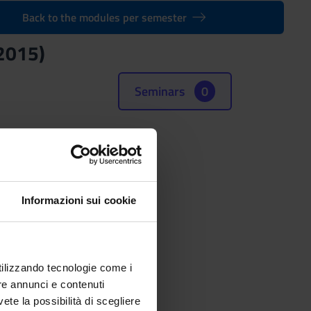
Back to the modules per semester
/2015)
Seminars
0
losophy
Informazioni sui cookie
(SSD)
PHY
utilizzando tecnologie come i
re annunci e contenuti
vete la possibilità di scegliere