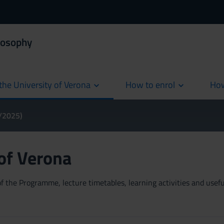
losophy
the University of Verona
How to enrol
How
cur
4/2025)
 of Verona
 the Programme, lecture timetables, learning activities and useful