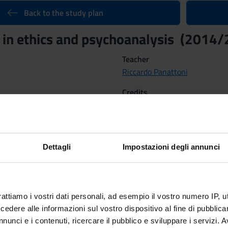
Back to the study plan
 in ethics and psychoanalysis (2014
Teacher
Riccardo Panattoni
Credits
6
rses:
 ethics and psychoanalysis
of the course Bachelor's degree in Phi
Dettagli
Impostazioni degli annunci
Scientific Disciplinary Sector 
M-FIL/03 - MORAL PHILOSO
rattiamo i vostri dati personali, ad esempio il vostro numero IP, 
, 2015 al Jun 7, 2015.
dere alle informazioni sul vostro dispositivo al fine di pubblica
nunci e i contenuti, ricercare il pubblico e sviluppare i servizi. A