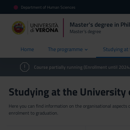
Department of Human Sciences
Master's degree in Phi
Master’s degree
Home
The programme
Studying at 
current
Course partially running (Enrollment until 202
Studying at the University
Here you can find information on the organisational aspects of
enrolment to graduation.