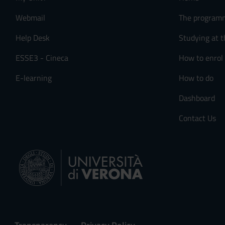
n
s
Webmail
The program
e
Help Desk
Studying at t
n
s
ESSE3 - Cineca
How to enrol
o
E-learning
How to do
Dashboard
Contact Us