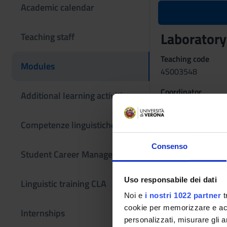
Academic calendar
Laboratory
Teaching staff
Teaching code
Modules
4S003548
Coordinator
Additional learning activities
Riccardo Panattoni
Competenze linguistiche
Also offered in cou
Laboratory in
Consenso
Student Career Management
Language
Italian
Uso responsabile dei dati
Linguistic training CLA
Period
Noi e
i nostri 1022 partner
t
Sem. IIB dal Apr 20
cookie per memorizzare e acce
Internships
personalizzati, misurare gli an