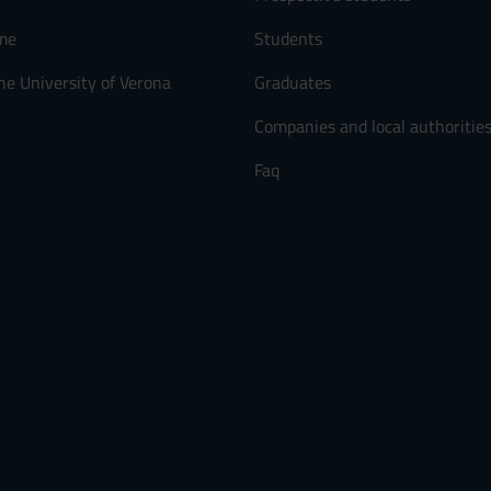
me
Students
he University of Verona
Graduates
Companies and local authoritie
Faq