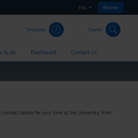
MyUnivr
ENG
Timetable
Search
 to do
Dashboard
Contact Us
rent
current
current
 contact details for your time at the University, from