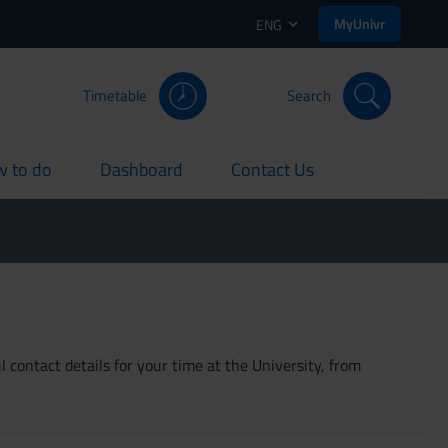
MyUnivr
ENG
Timetable
Search
 to do
Dashboard
Contact Us
rent
current
current
 contact details for your time at the University, from