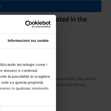
n
eld (It will be activated in the
Informazioni sui cookie
utilizzando tecnologie come i
re annunci e contenuti
vete la possibilità di scegliere
o gain direct experience in professional field; they will be
li solo su questa proprietà
 institutions and companies accredited by the Verona
consenso in qualsiasi momento