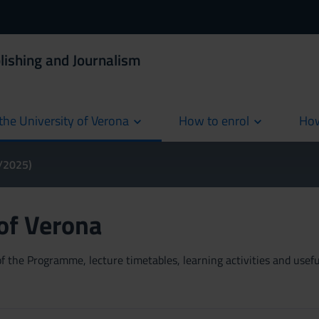
lishing and Journalism
the University of Verona
How to enrol
How
cur
4/2025)
 of Verona
 the Programme, lecture timetables, learning activities and useful