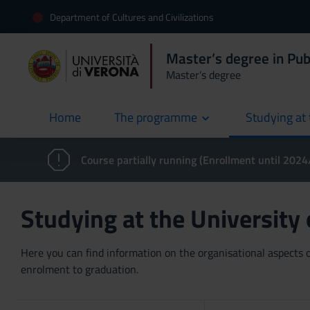
Department of Cultures and Civilizations
Master’s degree in Pub
Master’s degree
Home
The programme
Studying at 
current
Course partially running (Enrollment until 202
Studying at the University
Here you can find information on the organisational aspects of
enrolment to graduation.