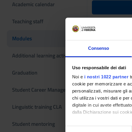
Academic calendar
Specialized
Teaching staff
A.Y. 2024
Modules
Teaching code
Consenso
4S000881
Additional learning activities
Scientific Discipli
Uso responsabile dei dati
- - -
Graduation
Noi e
i nostri 1022 partner
t
Learning obje
cookie per memorizzare e acce
Student Career Management
personalizzati, misurare gli an
Internship in journa
chi utilizza i vostri dati e pe
particularly useful 
digitale in cui avete effettua
Linguistic training CLA
University.
dalla Dichiarazione sui cookie
Student mentoring
Con il tuo consenso, vorrem
S