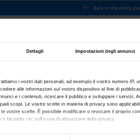
Back to the study pla
 training in journalism or publishing fi
/2025)
Credits
Dettagli
Impostazioni degli annunci
6
nary Sector (SSD)
rattiamo i vostri dati personali, ad esempio il vostro numero IP, 
ctives
dere alle informazioni sul vostro dispositivo al fine di pubblica
nunci e i contenuti, ricercare il pubblico e sviluppare i servizi. A
lism and publishing Internship activities aim at allowing students t
r quali scopi. Le vostre scelte in materia di privacy sono applicabi
for entering the job market. These activities can be carried out at
to le vostre scelte. È possibile modificare o revocare il proprio 
 o facendo clic sull'icona di attivazione della privacy.
mo anche: