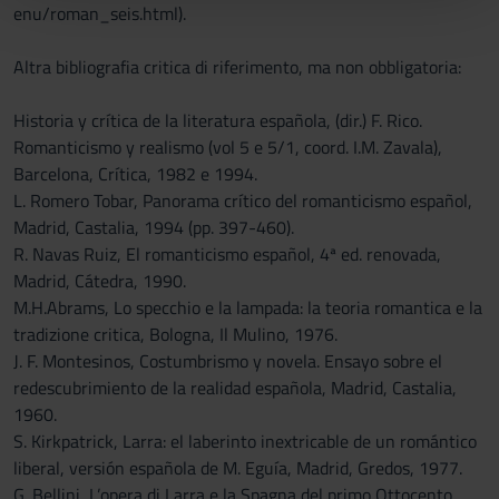
pubblicità e social media, i quali potrebbero combinarle
enu/roman_seis.html).
con altre informazioni che hai fornito loro o che hanno
raccolto dal tuo utilizzo dei loro servizi.
Altra bibliografia critica di riferimento, ma non obbligatoria:
Historia y crítica de la literatura española, (dir.) F. Rico.
Romanticismo y realismo (vol 5 e 5/1, coord. I.M. Zavala),
Barcelona, Crítica, 1982 e 1994.
L. Romero Tobar, Panorama crítico del romanticismo español,
Madrid, Castalia, 1994 (pp. 397-460).
R. Navas Ruiz, El romanticismo español, 4ª ed. renovada,
Madrid, Cátedra, 1990.
M.H.Abrams, Lo specchio e la lampada: la teoria romantica e la
tradizione critica, Bologna, Il Mulino, 1976.
J. F. Montesinos, Costumbrismo y novela. Ensayo sobre el
redescubrimiento de la realidad española, Madrid, Castalia,
1960.
S. Kirkpatrick, Larra: el laberinto inextricable de un romántico
liberal, versión española de M. Eguía, Madrid, Gredos, 1977.
G. Bellini, L’opera di Larra e la Spagna del primo Ottocento,