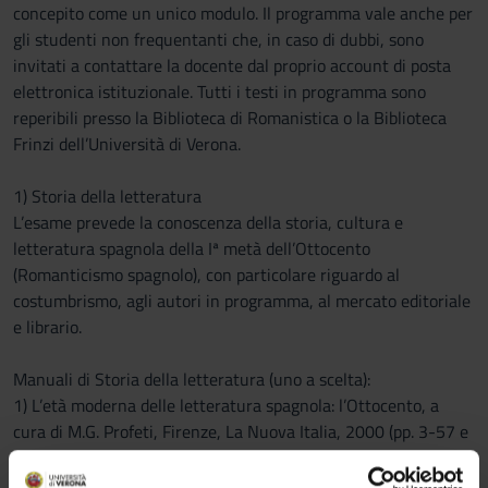
concepito come un unico modulo. Il programma vale anche per
gli studenti non frequentanti che, in caso di dubbi, sono
invitati a contattare la docente dal proprio account di posta
elettronica istituzionale. Tutti i testi in programma sono
reperibili presso la Biblioteca di Romanistica o la Biblioteca
Frinzi dell’Università di Verona.
1) Storia della letteratura
L’esame prevede la conoscenza della storia, cultura e
letteratura spagnola della Iª metà dell’Ottocento
(Romanticismo spagnolo), con particolare riguardo al
costumbrismo, agli autori in programma, al mercato editoriale
e librario.
Manuali di Storia della letteratura (uno a scelta):
1) L’età moderna delle letteratura spagnola: l’Ottocento, a
cura di M.G. Profeti, Firenze, La Nuova Italia, 2000 (pp. 3-57 e
pp. 175-201), da integrare con il saggio di G. Cazottes-E. Rubio
Cremades, El auge de la prensa periódica