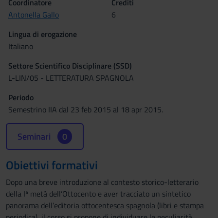
Coordinatore
Crediti
Antonella Gallo
6
Lingua di erogazione
Italiano
Settore Scientifico Disciplinare (SSD)
L-LIN/05 - LETTERATURA SPAGNOLA
Periodo
Semestrino IIA dal 23 feb 2015 al 18 apr 2015.
Seminari
0
Obiettivi formativi
Dopo una breve introduzione al contesto storico-letterario
della Iª metà dell’Ottocento e aver tracciato un sintetico
panorama dell’editoria ottocentesca spagnola (libri e stampa
periodica), il corso si propone di individuare le peculiarità