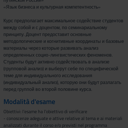
путинской России»
«Язык бизнеса и культурная компетентность»
Курс предполагает максимальное содействие студентов
между собой и с доцентом, по семинариальному
принципу. Доцент предоставит основные
методологические и когнитивные координаты и базовые
материалы через которые развивать анализ
определенных социо-лингвистических феноменов.
Студенты будут активно содействовать в анализе
(групповой анализ) и выберут себе по специфической
теме для индивидуального исследования
(индивидуальный анализ), которую они будут разлагать
перед группой во второй половине курса.
Modalità d'esame
Obiettivi: l’esame ha l’obiettivo di verificare
- conoscenze adeguate e attive relative al tema e ai materiali
analizzati durante il corso e/o previsti nel programma