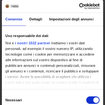
GENETICA MEDICA
Consenso
Dettagli
Impostazioni degli annunci
In
Crediti
Periodo
3
Lezioni 1° semestre
Uso responsabile dei dati
Sede
Docenti
Noi e
i nostri 1022 partner
trattiamo i vostri dati
VERONA
Pierfranco Pignatti
personali, ad esempio il vostro numero IP, utilizzando
tecnologie come i cookie per memorizzare e accedere
alle informazioni sul vostro dispositivo al fine di
Obiettivi formativi
pubblicare annunci e contenuti personalizzati, misurare
gli annunci e i contenuti, ricercare il pubblico e sviluppare
Il Corso si propone di fornire le conoscenze di base di genetica
i servizi. Avete la possibilità di scegliere chi utilizza i
umana allo scopo di poter comprendere i principi della
vostri dati e per quali scopi. Le vostre scelte in materia di
trasmissione dei caratteri ereditari normali e patologici,
privacy sono applicabili solo su questa proprietà digitale
nonché le modalità dell'insorgenza della variazione biologica
in cui avete effettuato le vostre scelte. È possibile
S
ereditaria. Il Corso si propone inoltre di insegnare ad applicare
modificare o revocare il proprio consenso in qualsiasi
Necessari
e
il metodo sperimentale allo studio dei fenomeni della vita,
momento dalla Dichiarazione sui cookie o facendo clic