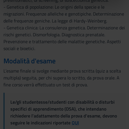
presintomatici, di screening, di suscettibilità genetica.
nostri partner che si occupano di analisi dei dati web,
- Genetica di popolazione: Le origini della specie e le
pubblicità e social media, i quali potrebbero combinarle
migrazioni. Frequenze alleliche e genotipiche. Determinazione
con altre informazioni che hai fornito loro o che hanno
delle frequenze geniche. La legge di Hardy-Weinberg.
raccolto dal tuo utilizzo dei loro servizi.
- Genetica clinica: La consulenza genetica. Determinazione dei
rischi genetici. Dismorfologia. Diagnostica prenatale.
Prevenzione e trattamento delle malattie genetiche. Aspetti
sociali e bioetici.
Modalità d'esame
L’esame finale si svolge mediante prova scritta (quiz a scelta
multipla) seguita, per chi supera lo scritto, da prova orale. A
fine corso verrà effettuato un test di prova.
Le/gli studentesse/studenti con disabilità o disturbi
specifici di apprendimento (DSA), che intendano
richiedere l'adattamento della prova d'esame, devono
seguire le indicazioni riportate
QUI