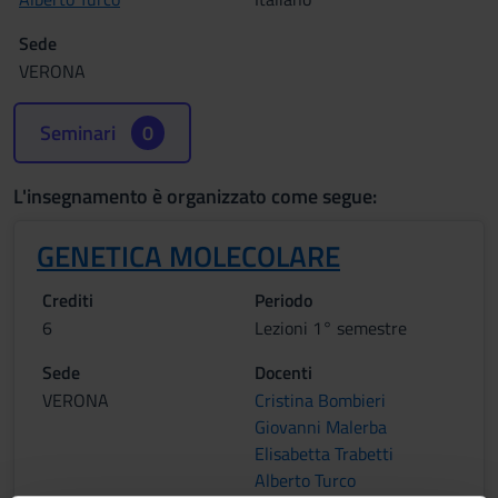
Sede
VERONA
Seminari
0
L'insegnamento è organizzato come segue:
GENETICA MOLECOLARE
Crediti
Periodo
6
Lezioni 1° semestre
Sede
Docenti
VERONA
Cristina Bombieri
Giovanni Malerba
Elisabetta Trabetti
Alberto Turco