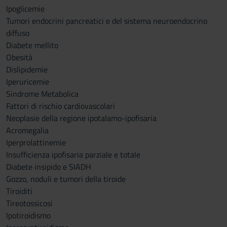
Ipoglicemie
Tumori endocrini pancreatici e del sistema neuroendocrino
diffuso
Diabete mellito
Obesità
Dislipidemie
Iperuricemie
Sindrome Metabolica
Fattori di rischio cardiovascolari
Neoplasie della regione ipotalamo-ipofisaria
Acromegalia
Iperprolattinemie
Insufficienza ipofisaria parziale e totale
Diabete insipido e SIADH
Gozzo, noduli e tumori della tiroide
Tiroiditi
Tireotossicosi
Ipotiroidismo