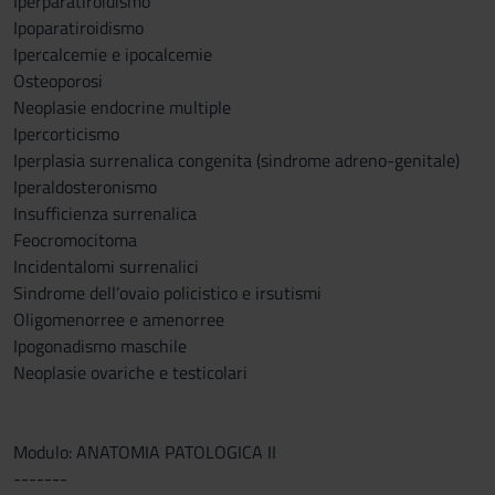
Iperparatiroidismo
Ipoparatiroidismo
Ipercalcemie e ipocalcemie
Osteoporosi
Neoplasie endocrine multiple
Ipercorticismo
Iperplasia surrenalica congenita (sindrome adreno-genitale)
Iperaldosteronismo
Insufficienza surrenalica
Feocromocitoma
Incidentalomi surrenalici
Sindrome dell’ovaio policistico e irsutismi
Oligomenorree e amenorree
Ipogonadismo maschile
Neoplasie ovariche e testicolari
Modulo: ANATOMIA PATOLOGICA II
-------