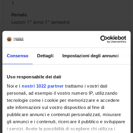
1
Periodo
Lezioni 1° anno 1° semestre
Sede
Docenti
VERONA
Marina Bentivoglio
Consenso
Dettagli
Impostazioni degli annunci
In
Obiettivi formativi
Modulo: ISTOLOGIA
Uso responsabile dei dati
-------
Noi e
i nostri 1022 partner
trattiamo i vostri dati
L’insegnamento mira a fornire allo studente: i fondamenti di
personali, ad esempio il vostro numero IP, utilizzando
base su struttura della cellula e dei tessuti che compongono
tecnologie come i cookie per memorizzare e accedere
gli organi del corpo umano; strumenti critici e familiarità con
alle informazioni sul vostro dispositivo al fine di
le tematiche che riguardano le cellule, i loro diversi tipi ed i
pubblicare annunci e contenuti personalizzati, misurare
tipi di tessuto.
gli annunci e i contenuti, ricercare il pubblico e sviluppare
i servizi. Avete la possibilità di scegliere chi utilizza i