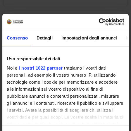
METODOLOGIA DELLA
FISIOTERAPIA GERIATRICA
Crediti
Consenso
Dettagli
Impostazioni degli annunci
In
1
Periodo
Uso responsabile dei dati
VI LEZIONI 3^ ANNO -1^ SEMESTRE
Noi e
i nostri 1022 partner
trattiamo i vostri dati
personali, ad esempio il vostro numero IP, utilizzando
Docenti
tecnologie come i cookie per memorizzare e accedere
Fernanda Bettale
alle informazioni sul vostro dispositivo al fine di
pubblicare annunci e contenuti personalizzati, misurare
gli annunci e i contenuti, ricercare il pubblico e sviluppare
METODOLOGIA DELLA
i servizi. Avete la possibilità di scegliere chi utilizza i
FISIOTERAPIA UROGINECOLOGICA
vostri dati e per quali scopi. Le vostre scelte in materia di
privacy sono applicabili solo su questa proprietà digitale
Crediti