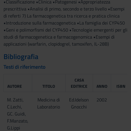
•Classificazione •Clinica •Patogenesi •Appropriatezza
prescrittiva •Analisi di primo, secondo e terzo livello •Esempi
di referti 7) La farmacogenetica tra ricerca e pratica clinica
•Introduzione sulla farmacogenetica •La famiglia dei CYP450
•Geni e polimorfismi del CYP450 •Tecnologie emergenti per gli
studi di farmacogenetica e farmacogenomica •Esempi di
applicazioni (warfarin, clopidogrel, tamoxifen, IL-28B)
Bibliografia
Testi di riferimento
CASA
AUTORE
TITOLO
EDITRICE
ANNO
ISBN
M. Zatti,
Medicina di
Ed.Idelson
2002
C.Lechi,
Laboratorio
Gnocchi
GC. Guidi,
F.Manzato,
G.Lippi