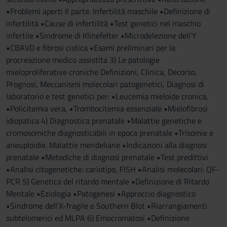
•Problemi aperti II parte. Infertilità maschile •Definizione di
infertilità •Cause di infertilità •Test genetici nel maschio
infertile •Sindrome di Klinefelter •Microdelezione dell’Y
•CBAVD e fibrosi cistica •Esami preliminari per la
procreazione medico assistita 3) Le patologie
mieloproliferative croniche Definizioni, Clinica, Decorso,
Prognosi, Meccanismi molecolari patogenetici, Diagnosi di
laboratorio e test genetici per: •Leucemia mieloide cronica,
•Policitemia vera, •Trombocitemia essenziale •Mielofibrosi
idiopatica 4) Diagnostica prenatale •Malattie genetiche e
cromosomiche diagnosticabili in epoca prenatale •Trisomie e
aneuploidie. Malattie mendeliane •Indicazioni alla diagnosi
prenatale •Metodiche di diagnosi prenatale •Test predittivi
•Analisi citogenetiche: cariotipo, FISH •Analisi molecolari: QF-
PCR 5) Genetica del ritardo mentale •Definizione di Ritardo
Mentale •Eziologia •Patogenesi •Approccio diagnostico
•Sindrome dell’X-fragile e Southern Blot •Riarrangiamenti
subtelomerici ed MLPA 6) Emocromatosi •Definizione