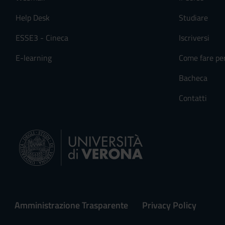
s
e
Help Desk
Studiare
n
ESSE3 - Cineca
Iscriversi
s
o
E-learning
Come fare pe
Bacheca
Contatti
Amministrazione Trasparente
Privacy Policy