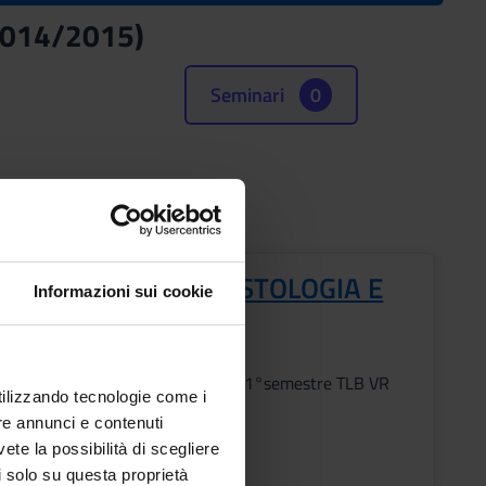
(2014/2015)
Seminari
0
DI E TECNICHE DI ISTOLOGIA E
Informazioni sui cookie
TOMIA
Periodo
1°anno 1°semestre TLB VR
utilizzando tecnologie come i
i
re annunci e contenuti
vete la possibilità di scegliere
ndro Sorio
li solo su questa proprietà