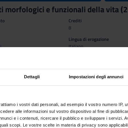
 morfologici e funzionali della vita 
nto
Crediti
8
Lingua di erogazione
i
Italiano
 organizzato come segue:
IA
METO
Dettagli
Impostazioni degli annunci
ANA
Periodo
Crediti
1°anno 1°semestre TLB VR
2
rattiamo i vostri dati personali, ad esempio il vostro numero IP, 
Docent
dere alle informazioni sul vostro dispositivo al fine di pubblica
nieri
nunci e i contenuti, ricercare il pubblico e sviluppare i servizi. A
Alessa
r quali scopi. Le vostre scelte in materia di privacy sono applicabi