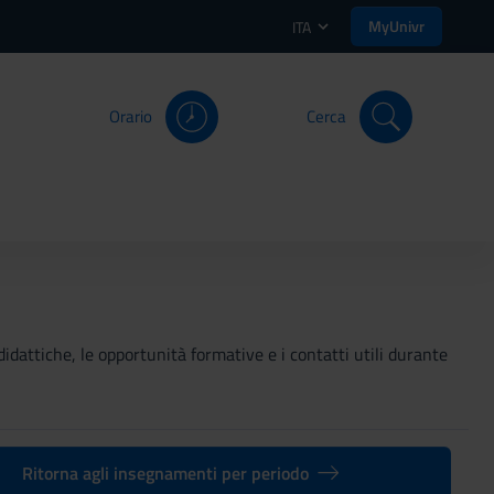
MyUnivr
ITA
Orario
Cerca
didattiche, le opportunità formative e i contatti utili durante
Ritorna agli insegnamenti per periodo