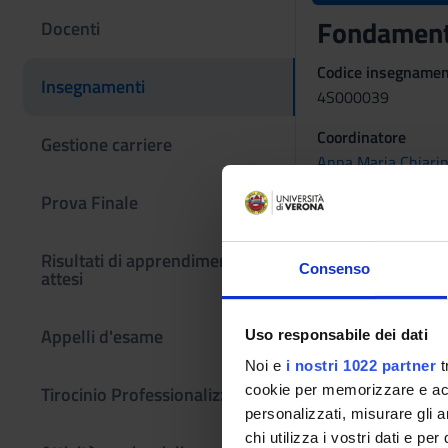
Fondamenti
Docenti
Codice insegname
Insegnamenti
4S000039
Coordinatore
Gestione carriere
Anna Maria Chiarin
Prova Finale
L'insegnamento è
FISIOLOG
Risultati di apprendimento
Consenso
attesi
Crediti
3
Appelli d'esame
Uso responsabile dei dati
Noi e
i nostri 1022 partner
t
Docenti
Tirocinio Professionalizzante
cookie per memorizzare e acce
Roberto Poltro
personalizzati, misurare gli an
chi utilizza i vostri dati e pe