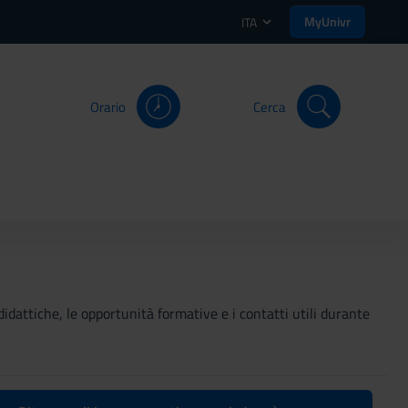
MyUnivr
ITA
Orario
Cerca
didattiche, le opportunità formative e i contatti utili durante