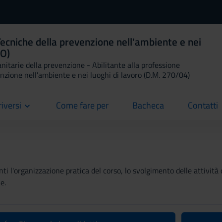
ecniche della prevenzione nell'ambiente e nei
TO)
anitarie della prevenzione - Abilitante alla professione
enzione nell'ambiente e nei luoghi di lavoro (D.M. 270/04)
riversi
Come fare per
Bacheca
Contatti
current
current
current
ti l'organizzazione pratica del corso, lo svolgimento delle attività 
e.