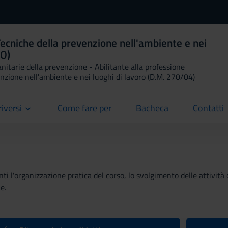
ecniche della prevenzione nell'ambiente e nei
TO)
anitarie della prevenzione - Abilitante alla professione
enzione nell'ambiente e nei luoghi di lavoro (D.M. 270/04)
riversi
Come fare per
Bacheca
Contatti
current
current
current
ti l'organizzazione pratica del corso, lo svolgimento delle attività 
e.