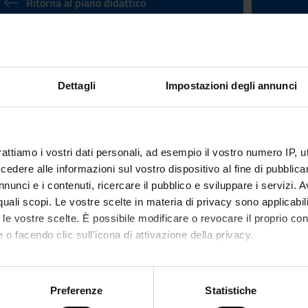
Ritorna al piano didattico
eminariali (professioni sanitarie) (20
nto
Docente
Non ancora assegnato
Dettagli
Impostazioni degli annunci
Lingua di erogazione
Italiano
rattiamo i vostri dati personali, ad esempio il vostro numero IP, 
 Disciplinare (SSD)
dere alle informazioni sul vostro dispositivo al fine di pubblica
nunci e i contenuti, ricercare il pubblico e sviluppare i servizi. A
r quali scopi. Le vostre scelte in materia di privacy sono applicabi
SEMESTRE dal 1 feb 2019 al 31 mag 2019.
to le vostre scelte. È possibile modificare o revocare il proprio 
 o facendo clic sull'icona di attivazione della privacy.
mo anche:
oni sulla tua posizione geografica, con un'approssimazione di qu
Preferenze
Statistiche
spositivo, scansionandolo attivamente alla ricerca di caratteristich