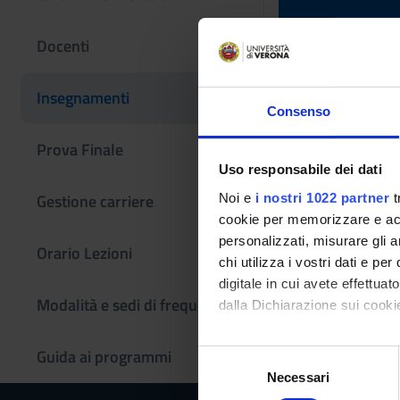
Attivita' s
Docenti
Codice insegname
Insegnamenti
4S001040
Consenso
Crediti
Prova Finale
4
Uso responsabile dei dati
Gestione carriere
Noi e
i nostri 1022 partner
t
Settore Scientifico
cookie per memorizzare e acce
NN - -
personalizzati, misurare gli an
Orario Lezioni
Periodo
chi utilizza i vostri dati e pe
TPALL 3° ANNO 2° 
digitale in cui avete effettua
Modalità e sedi di frequenza
dalla Dichiarazione sui cookie
Con il tuo consenso, vorrem
Guida ai programmi
S
raccogliere informazi
Necessari
e
Identificare il tuo di
l