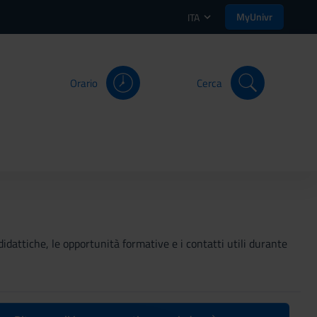
MyUnivr
ITA
Orario
Cerca
didattiche, le opportunità formative e i contatti utili durante