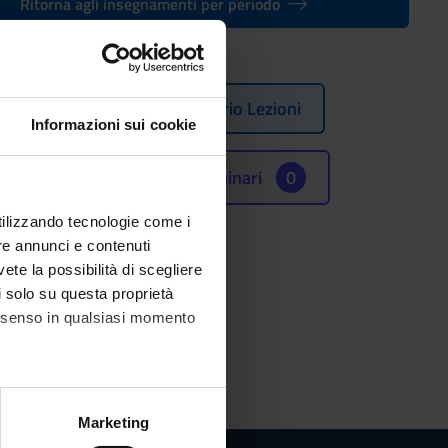
Ritorna agli insegnamenti per periodo
18/2019)
Orario Lezioni
Informazioni sui cookie
Seminari
0
utilizzando tecnologie come i
re annunci e contenuti
vete la possibilità di scegliere
li solo su questa proprietà
consenso in qualsiasi momento
alche metro,
Marketing
e specifiche (impronte