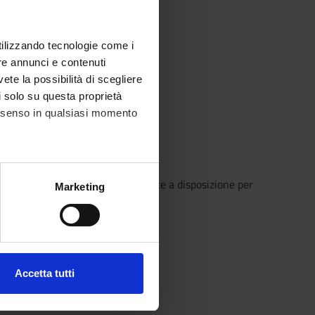
utilizzando tecnologie come i
, precaution and risk planning.
re annunci e contenuti
vete la possibilità di scegliere
li solo su questa proprietà
State
consenso in qualsiasi momento
o che il Sistema Bibliotecario mette a disposizione per
alche metro,
Marketing
o semplice e innovativo.
e specifiche (impronte
ezione dettagli
. Puoi
Accetta tutti
l media e per analizzare il
ostri partner che si occupano