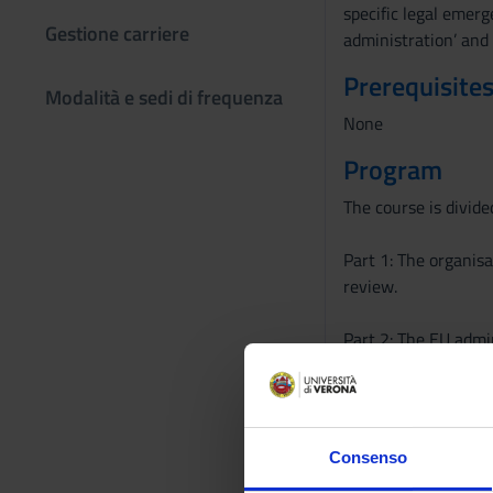
specific legal emerg
Gestione carriere
administration’ and 
Prerequisites
Modalità e sedi di frequenza
None
Program
The course is divided
Part 1: The organisa
review.
Part 2: The EU admi
-Administrative law 
- Structures: the 
- Procedures: the a
- Justice: challengi
Consenso
- Emergency adminis