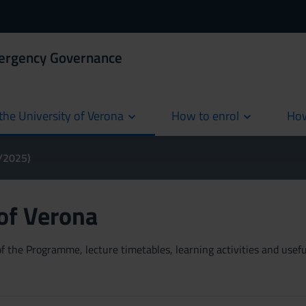
mergency Governance
the University of Verona
How to enrol
How
cur
4/2025)
 of Verona
 the Programme, lecture timetables, learning activities and useful