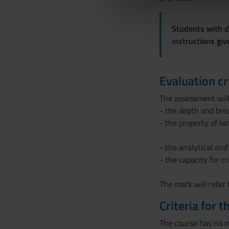
di analisi dei dati web, pubbl
d
che hanno raccolto dal tuo uti
e
Students with di
l
instructions gi
c
o
n
Evaluation cr
s
e
The assessment will 
n
- the depth and bre
s
- the property of la
o
- the analytical an
- the capacity for cri
The mark will refer 
Criteria for 
The course has no 