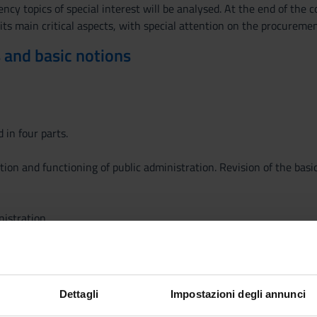
ency topics of special interest will be analysed. At the end of the
its main critical aspects, with special attention on the procuremen
 and basic notions
 in four parts.
tion and functioning of public administration. Revision of the basi
nistration
in the EU perspective: direct and indirect administration
EU Commission, Agencies, Committees and Networks
dministrative procedure in the EU law perspective
ng EU acts
Dettagli
Impostazioni degli annunci
tration in the EU