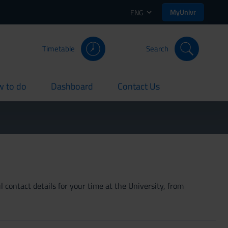
MyUnivr
ENG
Timetable
Search
 to do
Dashboard
Contact Us
rent
current
current
 contact details for your time at the University, from