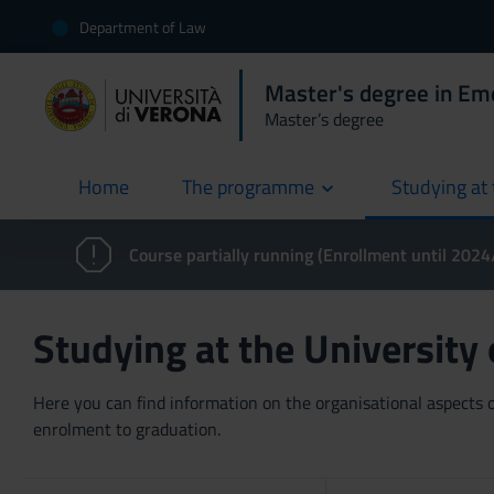
Department of Law
Master's degree in E
Master’s degree
Home
The programme
Studying at 
current
Course partially running (Enrollment until 202
Studying at the University
Here you can find information on the organisational aspects of
enrolment to graduation.