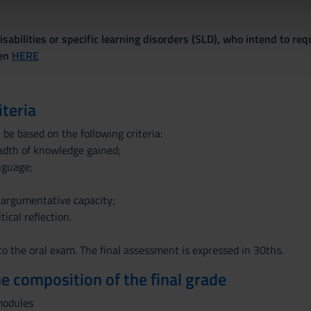
icità e social media, i quali potrebbero combinarle con altre inform
lizzo dei loro servizi.
sabilities or specific learning disorders (SLD), who intend to re
ven
HERE
iteria
be based on the following criteria:
adth of knowledge gained;
nguage;
d argumentative capacity;
tical reflection.
to the oral exam. The final assessment is expressed in 30ths.
the composition of the final grade
modules