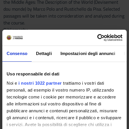
the Middle Ages: The Description of the World (Devisement
dou monde) by Marco Polo and Rustichello da Pisa. Selected
passages will be taken into consideration and analyzed during
the course.
Bibliography
- P. Trovato, Everything you Always Wanted to Know about
Lachmann’s Method. A Non-Standard Handbook of
Genealogical Textual Criticism in the Age of Post-
Consenso
Dettagli
Impostazioni degli annunci
In
Structuralism, Cladistics and Copy-Text, Foreword by M. D.
Reeve, Padova, libreriauniversitaria.it edizioni, 2014, chapters
1 and 2 (pp. 39-108).
Uso responsabile dei dati
- Marco Polo, The Description of the World, Translated, with
Noi e
i nostri 1022 partner
trattiamo i vostri dati
an Introduction and Annotations, by S. Kinoshita, Maps and
personali, ad esempio il vostro numero IP, utilizzando
Genealogies by I. Mladjov, Indianapolis/Cambridge, Hackett
tecnologie come i cookie per memorizzare e accedere
Publishing Company Inc., 2016.
alle informazioni sul vostro dispositivo al fine di
- A. Andreose, Marco Polo’s Devisement dou monde and
pubblicare annunci e contenuti personalizzati, misurare
Franco-Italian Tradition, «Francigena», 1 (2015), pp. 261-91.
gli annunci e i contenuti, ricercare il pubblico e sviluppare
(pdf available on moodle)
i servizi. Avete la possibilità di scegliere chi utilizza i
- C. Concina, Fragments of China: the f manuscript of Marco