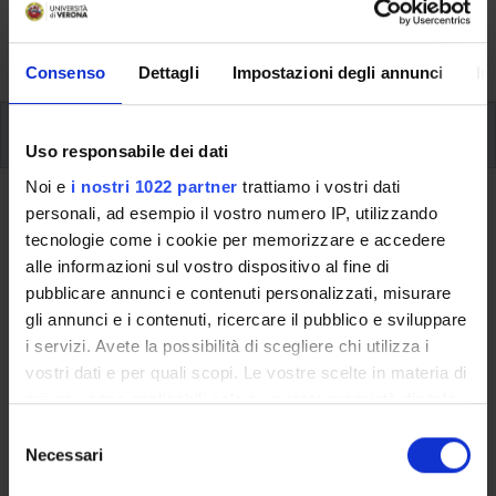
formative e i contatti utili durante tutto il percorso di
studi, fino al conseguimento del titolo finale.
Consenso
Dettagli
Impostazioni degli annunci
In
Insegnamenti
Uso responsabile dei dati
Noi e
i nostri 1022 partner
trattiamo i vostri dati
Ritorna al piano didattico
personali, ad esempio il vostro numero IP, utilizzando
tecnologie come i cookie per memorizzare e accedere
alle informazioni sul vostro dispositivo al fine di
Ritorna agli insegnamenti per periodo
pubblicare annunci e contenuti personalizzati, misurare
Informatica
gli annunci e i contenuti, ricercare il pubblico e sviluppare
i servizi. Avete la possibilità di scegliere chi utilizza i
Codice insegnamento
Crediti
vostri dati e per quali scopi. Le vostre scelte in materia di
4S00093
6
privacy sono applicabili solo su questa proprietà digitale
in cui avete effettuato le vostre scelte. È possibile
S
L'insegnamento è mutuato dall'insegnamento
Knowledge
modificare o revocare il proprio consenso in qualsiasi
Necessari
e
Representation
(2024/2025) - Laurea magistrale in Artificial
momento dalla Dichiarazione sui cookie o facendo clic
l
Intelligence [LM-18]