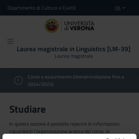
Dipartimento di Culture e Civiltà
ITA
Laurea magistrale in Linguistics [LM-39]
Laurea magistrale
Corso a esaurimento (Immatricolazione fino a
2024/2025)
Studiare
In questa sezione è possibile reperire le informazioni
riguardanti l'organizzazione pratica del corso, lo
svolgimento delle attività didattiche, le opportunità