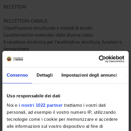
RECETTORI
RECCETTORI-CANALE
Classificazione strutturale e metodi di studio
Caratteristiche molecolari delle diverse classi
Il recettore nicotinico per l'acetilcolina: struttura, funzioni e
farmacologia
Il recettore GABAA: struttura, funzioni e farmacologia
I recettori per il glutammato: classificazione, funzioni
Consenso
Dettagli
Impostazioni degli annunci
In
RECETTORI ACCOPPIATI A PROTEINE G
Classificazione
Caratteristiche molecolari e di attivazione
Uso responsabile dei dati
Proteine G (trimeriche): classificazione, funzioni, attivazione e
farmacologia
Noi e
i nostri 1022 partner
trattiamo i vostri dati
Effettori
personali, ad esempio il vostro numero IP, utilizzando
I II messaggeri nucleotidici: sintesi, degradazione, effetti e
tecnologie come i cookie per memorizzare e accedere
farmacologia
alle informazioni sul vostro dispositivo al fine di