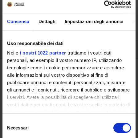
Here you can find information on the organisational
aspects of the Programme, lecture timetables, learning
activities and useful contact details for your time at the
Consenso
Dettagli
Impostazioni degli annunci
In
University, from enrolment to graduation.
Uso responsabile dei dati
Modules
Noi e
i nostri 1022 partner
trattiamo i vostri dati
personali, ad esempio il vostro numero IP, utilizzando
tecnologie come i cookie per memorizzare e accedere
Back to the study plan
alle informazioni sul vostro dispositivo al fine di
Stage (It will be activated in the
pubblicare annunci e contenuti personalizzati, misurare
gli annunci e i contenuti, ricercare il pubblico e sviluppare
A.Y. 2022/2023)
i servizi. Avete la possibilità di scegliere chi utilizza i
vostri dati e per quali scopi. Le vostre scelte in materia di
Teaching code
Credits
privacy sono applicabili solo su questa proprietà digitale
4S01870
5
in cui avete effettuato le vostre scelte. È possibile
S
Scientific Disciplinary Sector (SSD)
modificare o revocare il proprio consenso in qualsiasi
Necessari
e
- - -
momento dalla Dichiarazione sui cookie o facendo clic
l