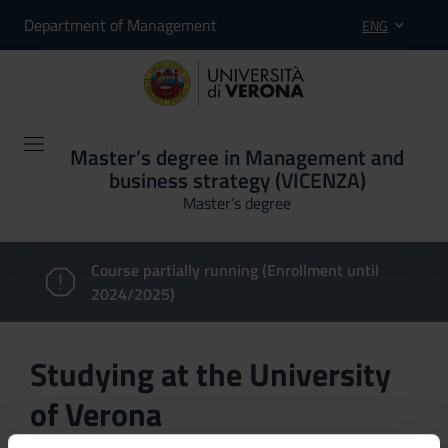
Department of Management
ENG
Master’s degree in Management and
business strategy (VICENZA)
Master’s degree
Course partially running (Enrollment until
2024/2025)
Studying at the University
of Verona