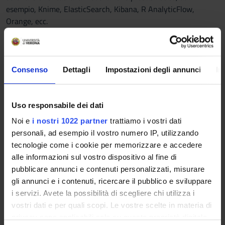
esempio, Knime, ElasticSearch, Kibana, R AnalyticFlow,
Orange, ecc.
Al termine del corso lo studente dovrà dimostrare di:
Consenso
Dettagli
Impostazioni degli annunci
In
● conoscere e saper utilizzare gli strumenti basilari per il
trattamento delle serie storiche e loro indicatori, e.g.,
● conoscere e saper sviluppare soluzioni previsionali a valere
Uso responsabile dei dati
su modelli statistico inferenziali, e.g., AR, MA, ARMA, ARIMA,
Noi e
i nostri 1022 partner
trattiamo i vostri dati
ARIMAX: Box-Jenkins, autocovarianza e autocorrelazione
personali, ad esempio il vostro numero IP, utilizzando
parziale, stagionalità (SARIMA), analisi in varianza (ANOVA,
tecnologie come i cookie per memorizzare e accedere
MANOVA), etc.
alle informazioni sul vostro dispositivo al fine di
● saper identificare i parametri caratterizzanti una certa
pubblicare annunci e contenuti personalizzati, misurare
popolazione via metodi, e.c., di minimizzazione dell’errore,
gli annunci e i contenuti, ricercare il pubblico e sviluppare
massima verosimiglianza, etc.
i servizi. Avete la possibilità di scegliere chi utilizza i
● saper stimare/identificare/ricostruire caratteristiche
vostri dati e per quali scopi. Le vostre scelte in materia di
relative ad analisi al primo ordine, tecniche di smoothing,
privacy sono applicabili solo su questa proprietà digitale