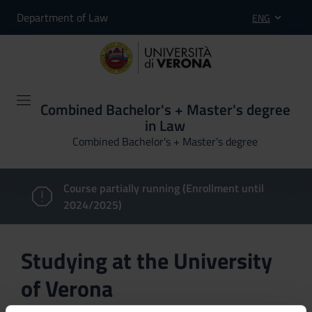
Department of Law
ENG
Combined Bachelor's + Master's degree
in Law
Combined Bachelor's + Master's degree
Course partially running (Enrollment until
2024/2025)
Studying at the University
of Verona