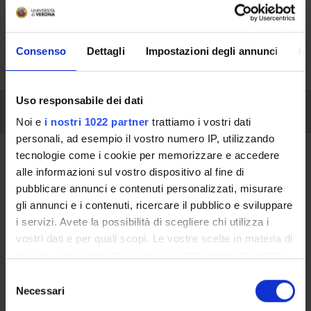
Here you can find information on the organisational
aspects of the Programme, lecture timetables, learning
activities and useful contact details for your time at the
Consenso
Dettagli
Impostazioni degli annunci
In
University, from enrolment to graduation.
Uso responsabile dei dati
Modules
Noi e
i nostri 1022 partner
trattiamo i vostri dati
personali, ad esempio il vostro numero IP, utilizzando
tecnologie come i cookie per memorizzare e accedere
Back to the study plan
alle informazioni sul vostro dispositivo al fine di
pubblicare annunci e contenuti personalizzati, misurare
Back to the modules per semester
gli annunci e i contenuti, ricercare il pubblico e sviluppare
i servizi. Avete la possibilità di scegliere chi utilizza i
English
vostri dati e per quali scopi. Le vostre scelte in materia di
privacy sono applicabili solo su questa proprietà digitale
Teaching code
Credits
in cui avete effettuato le vostre scelte. È possibile
4S00025
3
S
modificare o revocare il proprio consenso in qualsiasi
Necessari
e
The course is given by
English
(2013/2014) - Bachelor’s
momento dalla Dichiarazione sui cookie o facendo clic
l