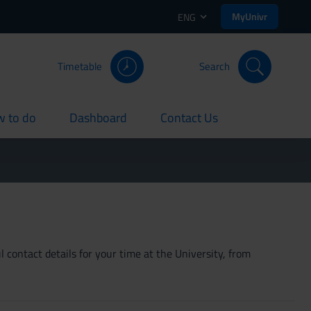
MyUnivr
ENG
Timetable
Search
 to do
Dashboard
Contact Us
rent
current
current
 contact details for your time at the University, from