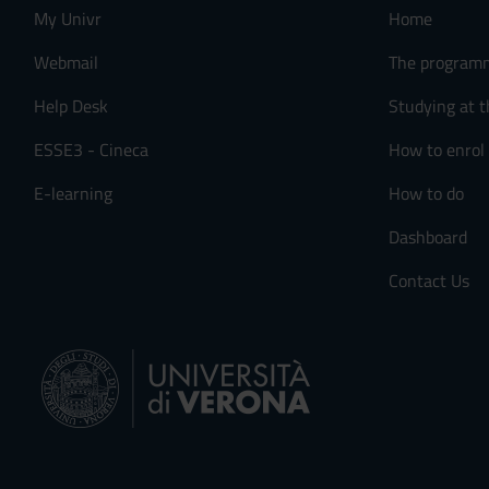
My Univr
Home
n
s
Webmail
The program
e
n
Help Desk
Studying at t
s
ESSE3 - Cineca
How to enrol
o
E-learning
How to do
Dashboard
Contact Us