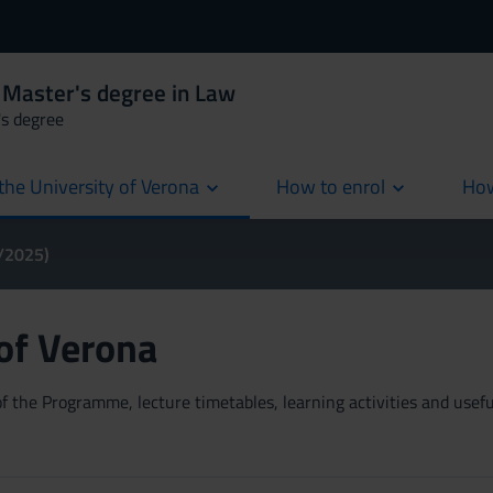
 Master's degree in Law
's degree
the University of Verona
How to enrol
How
cur
4/2025)
 of Verona
 the Programme, lecture timetables, learning activities and useful