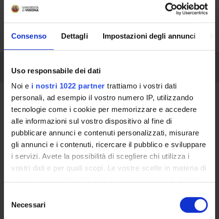
aspects of the Programme, lecture timetables, learning
activities and useful contact details for your time at the
University, from enrolment to graduation.
Consenso
Dettagli
Impostazioni degli annunci
In
Modules
Uso responsabile dei dati
Noi e
i nostri 1022 partner
trattiamo i vostri dati
personali, ad esempio il vostro numero IP, utilizzando
Back to the study plan
tecnologie come i cookie per memorizzare e accedere
History of Renaissance Philosophy
alle informazioni sul vostro dispositivo al fine di
pubblicare annunci e contenuti personalizzati, misurare
(p) (It will be activated in the
gli annunci e i contenuti, ricercare il pubblico e sviluppare
A.Y. 2013/2014)
i servizi. Avete la possibilità di scegliere chi utilizza i
vostri dati e per quali scopi. Le vostre scelte in materia di
Teaching code
Credits
privacy sono applicabili solo su questa proprietà digitale
4S01360
6
in cui avete effettuato le vostre scelte. È possibile
S
modificare o revocare il proprio consenso in qualsiasi
Scientific Disciplinary Sector (SSD)
Necessari
e
momento dalla Dichiarazione sui cookie o facendo clic
M-FIL/06 - STORIA DELLA FILOSOFIA
l