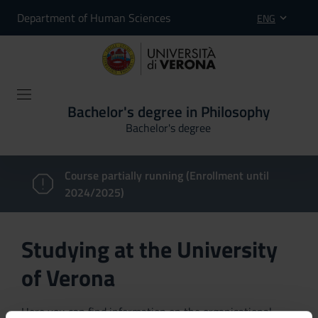
Department of Human Sciences
ENG
Bachelor's degree in Philosophy
Bachelor's degree
Course partially running (Enrollment until
2024/2025)
Studying at the University
of Verona
Here you can find information on the organisational