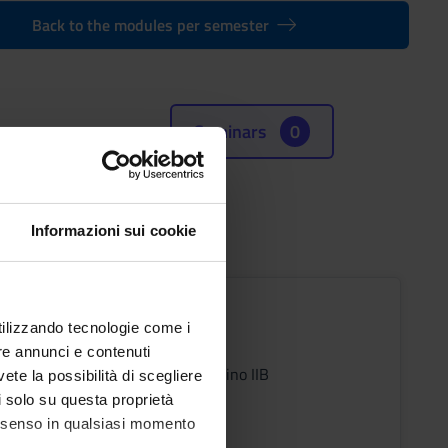
Back to the modules per semester
Seminars
0
Informazioni sui cookie
ODULO PARTE (P)
utilizzando tecnologie come i
s
Period
re annunci e contenuti
Semestrino IIB
vete la possibilità di scegliere
li solo su questa proprietà
ic staff
consenso in qualsiasi momento
Prandi