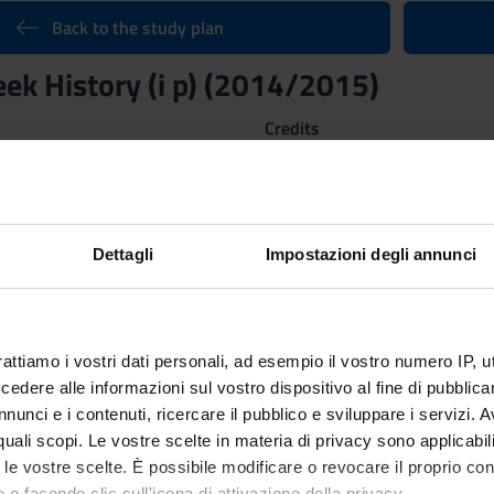
Back to the study plan
eek History (i p) (2014/2015)
Credits
12
Dettagli
Impostazioni degli annunci
ganized as follows:
 PARTE (I)
II M
rattiamo i vostri dati personali, ad esempio il vostro numero IP, 
Period
Credit
dere alle informazioni sul vostro dispositivo al fine di pubblica
Semestrino IIA
6
nunci e i contenuti, ricercare il pubblico e sviluppare i servizi. A
r quali scopi. Le vostre scelte in materia di privacy sono applicabi
f
Academ
to le vostre scelte. È possibile modificare o revocare il proprio 
Luisa 
 o facendo clic sull'icona di attivazione della privacy.