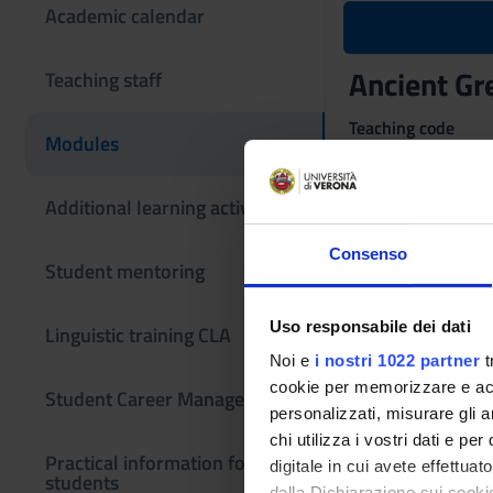
Academic calendar
Ancient Gr
Teaching staff
Teaching code
Modules
4S02149
Language
Additional learning activities
Italian
Consenso
Student mentoring
The teaching is or
Uso responsabile dei dati
I MODULO
Linguistic training CLA
Noi e
i nostri 1022 partner
t
Credits
cookie per memorizzare e acce
Student Career Management
6
personalizzati, misurare gli an
chi utilizza i vostri dati e pe
Academic staf
Practical information for
digitale in cui avete effettua
students
Luisa Prandi
dalla Dichiarazione sui cookie