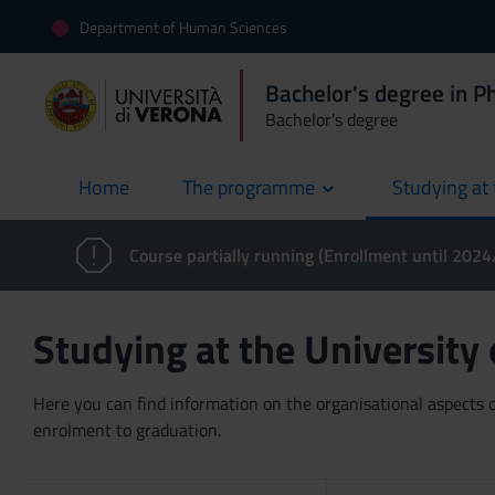
Department of Human Sciences
Bachelor's degree in P
Bachelor's degree
Home
The programme
Studying at 
current
Course partially running (Enrollment until 202
Studying at the University
Here you can find information on the organisational aspects of
enrolment to graduation.