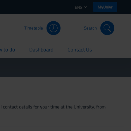
MyUnivr
ENG
Timetable
Search
 to do
Dashboard
Contact Us
rent
current
current
 contact details for your time at the University, from