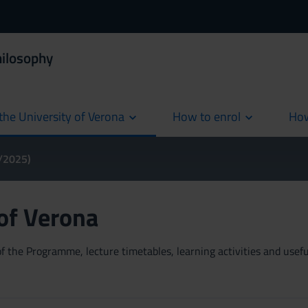
hilosophy
the University of Verona
How to enrol
How
cur
4/2025)
 of Verona
 the Programme, lecture timetables, learning activities and useful