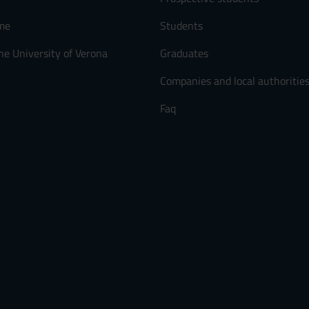
me
Students
he University of Verona
Graduates
Companies and local authoritie
Faq