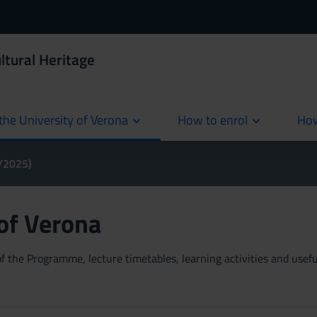
ltural Heritage
the University of Verona
How to enrol
How
cur
4/2025)
 of Verona
 the Programme, lecture timetables, learning activities and useful