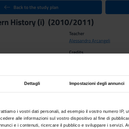
Back to the study plan
rn History (i) (2010/2011)
Teacher
Alessandro Arcangeli
Credits
li
6
Scientific Disciplinary Sector 
M-STO/02 - MODERN HISTO
Dettagli
Impostazioni degli annunci
al Feb 28, 2011 al Jun 4, 2011.
tcomes
rattiamo i vostri dati personali, ad esempio il vostro numero IP, 
0-1815, with particular focus on European cultural history.
dere alle informazioni sul vostro dispositivo al fine di pubblica
nunci e i contenuti, ricercare il pubblico e sviluppare i servizi. A