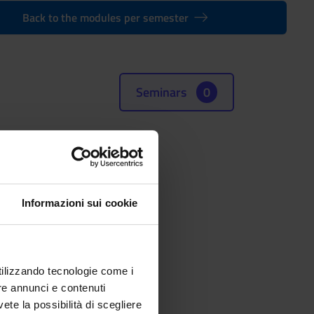
Back to the modules per semester
Seminars
0
(SSD)
RY
Informazioni sui cookie
utilizzando tecnologie come i
re annunci e contenuti
vete la possibilità di scegliere