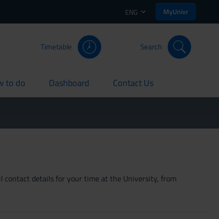
MyUnivr
ENG
Timetable
Search
 to do
Dashboard
Contact Us
rent
current
current
 contact details for your time at the University, from