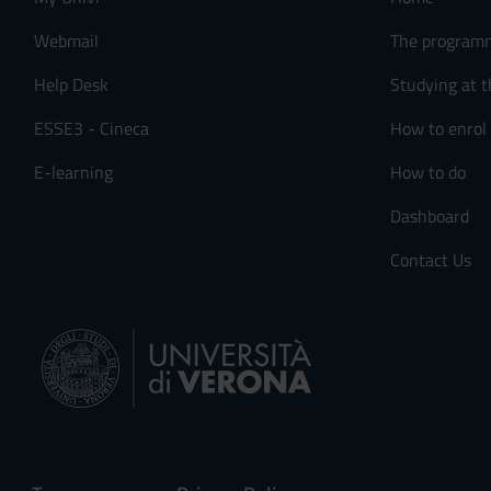
n
s
Webmail
The program
e
Help Desk
Studying at t
n
s
ESSE3 - Cineca
How to enrol
o
E-learning
How to do
Dashboard
Contact Us