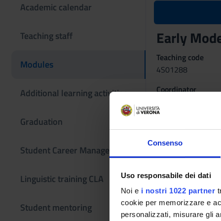
Academic calendar
Early Mode
Teaching staff
Teaching code
Modules
4S01288
Coordinator
Additional learning activities
Alessandro Arcange
Graduation
Language
Italian
Consenso
Student Career Management
Period
Secondo semestre d
Uso responsabile dei dati
Linguistic training CLA
Learning ou
Noi e
i nostri 1022 partner
t
General history 145
cookie per memorizzare e acce
Student mentoring
personalizzati, misurare gli an