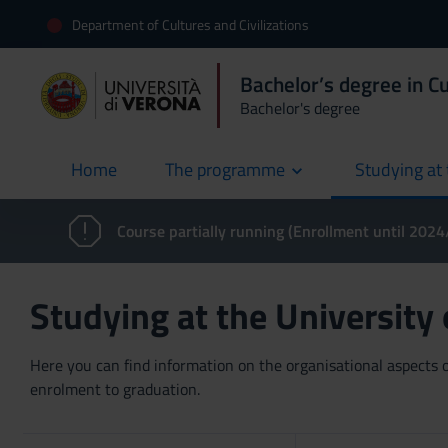
Department of Cultures and Civilizations
Bachelor’s degree in Cu
Bachelor's degree
Home
The programme
Studying at 
current
Course partially running (Enrollment until 202
Studying at the University
Here you can find information on the organisational aspects of
enrolment to graduation.