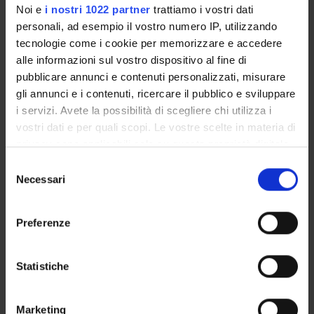
Noi e
i nostri 1022 partner
trattiamo i vostri dati
Language
personali, ad esempio il vostro numero IP, utilizzando
Italian
tecnologie come i cookie per memorizzare e accedere
alle informazioni sul vostro dispositivo al fine di
Scientific Disciplinary Sector (SSD)
pubblicare annunci e contenuti personalizzati, misurare
M-GGR/01 - GEOGRAPHY
gli annunci e i contenuti, ricercare il pubblico e sviluppare
i servizi. Avete la possibilità di scegliere chi utilizza i
Period
vostri dati e per quali scopi. Le vostre scelte in materia di
I semestre dal Sep 28, 2009 al Jan 16, 2010.
privacy sono applicabili solo su questa proprietà digitale
Location
in cui avete effettuato le vostre scelte. È possibile
S
VERONA
modificare o revocare il proprio consenso in qualsiasi
Necessari
e
momento dalla Dichiarazione sui cookie o facendo clic
l
sull'icona di attivazione della privacy.
Seminars
0
e
Preferenze
z
Con il tuo consenso, vorremmo anche:
i
Examination Methods
raccogliere informazioni sulla tua posizione
o
Statistiche
La valutazione si baserà su un colloquio orale (scritto,
geografica, con un'approssimazione di qualche
n
facoltativo, solo per frequentanti).
metro,
e
Marketing