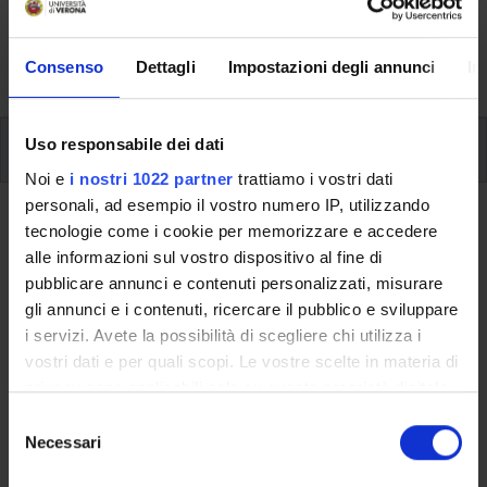
aspects of the Programme, lecture timetables, learning
activities and useful contact details for your time at the
University, from enrolment to graduation.
Consenso
Dettagli
Impostazioni degli annunci
In
Modules
Uso responsabile dei dati
Noi e
i nostri 1022 partner
trattiamo i vostri dati
personali, ad esempio il vostro numero IP, utilizzando
Back to the study plan
tecnologie come i cookie per memorizzare e accedere
alle informazioni sul vostro dispositivo al fine di
Back to the modules per semester
pubblicare annunci e contenuti personalizzati, misurare
gli annunci e i contenuti, ricercare il pubblico e sviluppare
Cultural Anthropology BC (i)
i servizi. Avete la possibilità di scegliere chi utilizza i
vostri dati e per quali scopi. Le vostre scelte in materia di
Teaching code
Credits
privacy sono applicabili solo su questa proprietà digitale
4S02133
6
in cui avete effettuato le vostre scelte. È possibile
S
modificare o revocare il proprio consenso in qualsiasi
Necessari
e
The course is given by
Cultural Anthropology LT (i)
momento dalla Dichiarazione sui cookie o facendo clic
l
(2010/2011) - Bachelor’s degree in Humanities