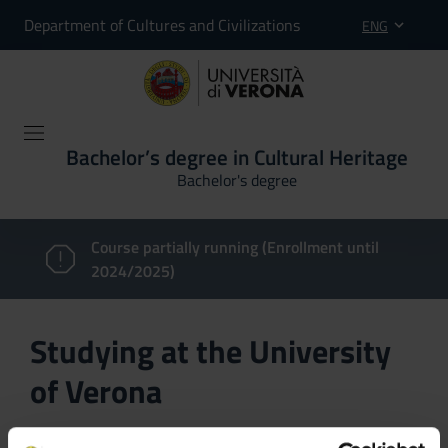
Department of Cultures and Civilizations
ENG
Bachelor’s degree in Cultural Heritage
Bachelor's degree
Course partially running (Enrollment until
2024/2025)
Studying at the University
of Verona
Here you can find information on the organisational