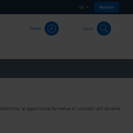
MyUnivr
ITA
Orario
Cerca
didattiche, le opportunità formative e i contatti utili durante