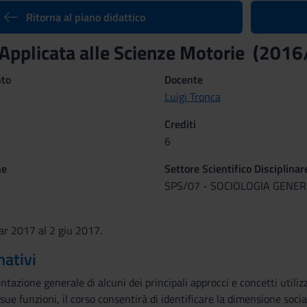
Ritorna al piano didattico
 Applicata alle Scienze Motorie (201
nto
Docente
Luigi Tronca
Crediti
6
ne
Settore Scientifico Disciplinar
SPS/07 - SOCIOLOGIA GENE
ar 2017 al 2 giu 2017.
mativi
ntazione generale di alcuni dei principali approcci e concetti utiliz
 sue funzioni, il corso consentirà di identificare la dimensione socia