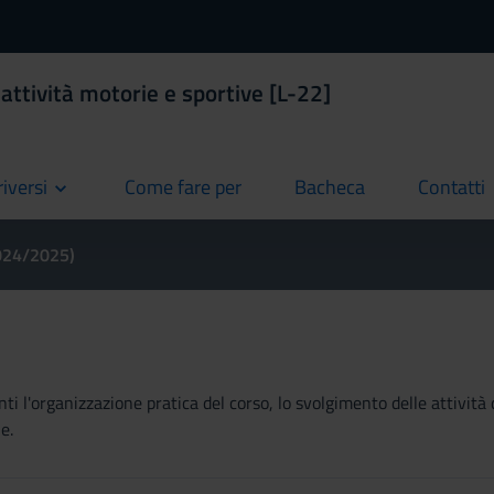
 attività motorie e sportive [L-22]
riversi
Come fare per
Bacheca
Contatti
current
current
current
2024/2025)
ti l'organizzazione pratica del corso, lo svolgimento delle attività 
e.