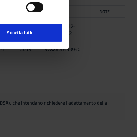
e specifiche (impronte
ICE
ANNO
ISBN
NOTE
ezione dettagli
. Puoi
2007
978-88-13-
27326-2
Accetta tutti
l media e per analizzare il
ostri partner che si occupano
li
2013
9788820449940
azioni che hai fornito loro o
(DSA), che intendano richiedere l'adattamento della