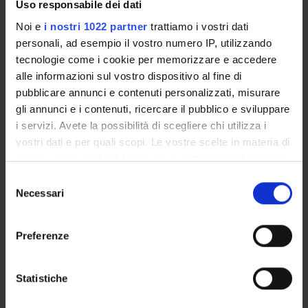
Uso responsabile dei dati
- La tecnica, lo sviluppo della sensibilità all'acqua
Noi e
i nostri 1022 partner
trattiamo i vostri dati
- Analisi biomeccanica dei modelli prestativi
personali, ad esempio il vostro numero IP, utilizzando
tecnologie come i cookie per memorizzare e accedere
alle informazioni sul vostro dispositivo al fine di
Ambientamento acquatico di base
pubblicare annunci e contenuti personalizzati, misurare
- Per terra, in acqua: l'adattamento degli aspetti affettivo,
gli annunci e i contenuti, ricercare il pubblico e sviluppare
fisico sensoriale e motorio
i servizi. Avete la possibilità di scegliere chi utilizza i
- Vedo, respiro, sono in equilibrio (in appoggio, senza appoggio)
vostri dati e per quali scopi. Le vostre scelte in materia di
privacy sono applicabili solo su questa proprietà digitale
Il galleggiamento
in cui avete effettuato le vostre scelte. È possibile
- Statico prono e supino
S
modificare o revocare il proprio consenso in qualsiasi
- Capacità di scivolamento
Necessari
e
momento dalla Dichiarazione sui cookie o facendo clic
- Dinamico prono e supino
l
sull'icona di attivazione della privacy.
- Statico orizzontale e verticale
e
Preferenze
- Dinamico orizzontale e verticale
z
Con il tuo consenso, vorremmo anche:
i
L'ingresso in acqua
raccogliere informazioni sulla tua posizione
o
Statistiche
- Con i piedi
geografica, con un'approssimazione di qualche
n