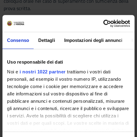
colloquio orale nel caso di superamento con sufficienza della
prova scritta.
Le/gli studentesse/studenti con disabilità o disturbi
specifici di apprendimento (DSA), che intendano
richiedere l'adattamento della prova d'esame, devono
Consenso
Dettagli
Impostazioni degli annunci
In
seguire le indicazioni riportate
QUI
Uso responsabile dei dati
Materiale e documenti
Noi e
i nostri 1022 partner
trattiamo i vostri dati
personali, ad esempio il vostro numero IP, utilizzando
(pdf, it, 415 KB, 11/17/16)
00_ FGE_Tam
tecnologie come i cookie per memorizzare e accedere
alle informazioni sul vostro dispositivo al fine di
01_Comunicazioni tra cellula e ambiente
pubblicare annunci e contenuti personalizzati, misurare
(pdf, it, 3689 KB, 11/17/16)
gli annunci e i contenuti, ricercare il pubblico e sviluppare
i servizi. Avete la possibilità di scegliere chi utilizza i
02_Potenziale di membrana
vostri dati e per quali scopi. Le vostre scelte in materia di
(pdf, it, 2221 KB, 11/17/16)
privacy sono applicabili solo su questa proprietà digitale