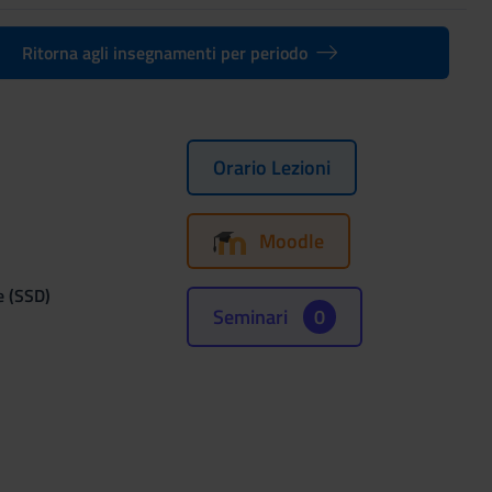
Ritorna agli insegnamenti per periodo
Orario Lezioni
Moodle
e (SSD)
Seminari
0