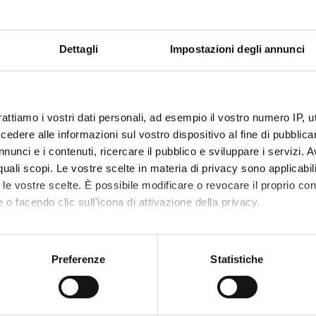
ICHE*
; esercizi pratici di grammatica; lettura e commento di testi.
Dettagli
Impostazioni degli annunci
to
TITOLO
CASA EDITR
rattiamo i vostri dati personali, ad esempio il vostro numero IP, 
dere alle informazioni sul vostro dispositivo al fine di pubblica
lskaja Ju.,
Grammatica russa. Manuale di
Hoepli
nunci e i contenuti, ricercare il pubblico e sviluppare i servizi. A
teoria
r quali scopi. Le vostre scelte in materia di privacy sono applicabi
to le vostre scelte. È possibile modificare o revocare il proprio 
 o facendo clic sull'icona di attivazione della privacy.
mo anche:
oni sulla tua posizione geografica, con un'approssimazione di qu
Preferenze
Statistiche
spositivo, scansionandolo attivamente alla ricerca di caratteristich
aborati i tuoi dati personali e imposta le tue preferenze nella
s