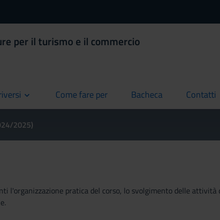
ure per il turismo e il commercio
riversi
Come fare per
Bacheca
Contatti
current
current
current
2024/2025)
ti l'organizzazione pratica del corso, lo svolgimento delle attività 
e.