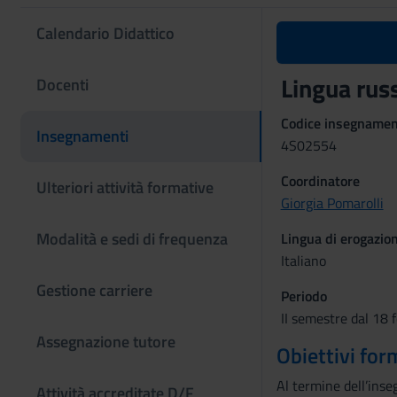
Calendario Didattico
Lingua ru
Docenti
Codice insegname
Insegnamenti
4S02554
Coordinatore
Ulteriori attività formative
Giorgia Pomarolli
Modalità e sedi di frequenza
Lingua di erogazio
Italiano
Gestione carriere
Periodo
II semestre dal 18 
Assegnazione tutore
Obiettivi for
Al termine dell’inse
Attività accreditate D/F