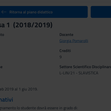
Ritorna al piano didattico
ssa 1 (2018/2019)
nto
Docente
Giorgia Pomarolli
Crediti
9
ne
Settore Scientifico Disciplinar
L-LIN/21 - SLAVISTICA
feb 2019 al 1 giu 2019.
mativi
gnamento lo studente dovrà essere in grado di: