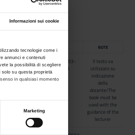
Informazioni sui cookie
ICE
ANNO
ISBN
NOTE
utilizzando tecnologie come i
re annunci e contenuti
2018
978-88-203-
Il testo va
vete la possibilità di scegliere
8543-9
utilizzato su
li solo su questa proprietà
indicazione
consenso in qualsiasi momento
della
docente/The
book must be
used with the
alche metro,
Marketing
guidance of the
e specifiche (impronte
lecturer
ezione dettagli
. Puoi