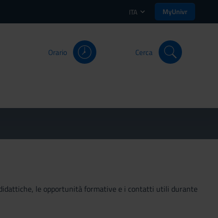
MyUnivr
ITA
Orario
Cerca
didattiche, le opportunità formative e i contatti utili durante