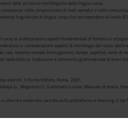
menti delle strutture morfologiche della lingua russa;
e conoscenze nella comprensione di testi semplici e nella comunicaz
etenze linguistiche di lingua russa che corrispondono al livello B
l corso si analizzeranno aspetti fondamentali di fonetica e ortografi
nderanno in considerazione aspetti di morfologia del russo: declina
dei casi, sistema verbale (coniugazione, tempo, aspetto), verbi di m
i dalla lettura, traduzione e commento grammaticale di brevi test
usso esercizi, Il Punto Editore, Roma, 2007.
lskaja Ju., Magnanini E. Grammatica russa. Manuale di teoria, Hoepli
 e ulteriore materiale caricato sulla piattaforma e-learning. A tal fi
afia sono gli stessi per studenti frequentanti e non frequentanti.