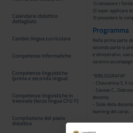
1) conoscere i fonda
2) saper applicare l
Calendario didattico
3) possedere le comp
dettagliato
Programma
Cambio lingua curriculare
Nella prima parte de
seconda parte si pre
e dimostrativi, uso 
Competenze informatiche
saranno accompagnat
Competenze linguistiche
*BIBLIOGRAFIA*
(prima e seconda lingua)
- Chavronina S. Il r
- Cevese C., Dobrovo
Competenze linguistiche in
docente.
triennale (terza lingua CFU F)
- Slide della docente
learning del corso.
Compilazione del piano
didattico
Programma e bibliogr