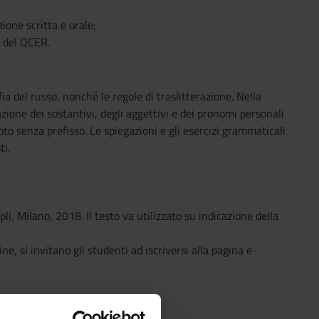
ione scritta e orale;
1 del QCER.
a del russo, nonché le regole di traslitterazione. Nella
zione dei sostantivi, degli aggettivi e dei pronomi personali
oto senza prefisso. Le spiegazioni e gli esercizi grammaticali
i.
, Milano, 2018. Il testo va utilizzato su indicazione della
ne, si invitano gli studenti ad iscriversi alla pagina e-