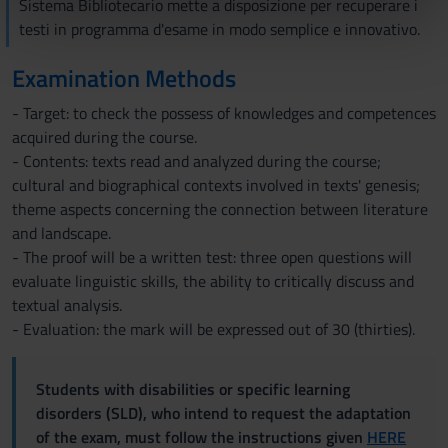
Sistema Bibliotecario mette a disposizione per recuperare i
nostri partner che si occupano di analisi dei dati web,
testi in programma d'esame in modo semplice e innovativo.
pubblicità e social media, i quali potrebbero combinarle
Examination Methods
con altre informazioni che hai fornito loro o che hanno
raccolto dal tuo utilizzo dei loro servizi.
- Target: to check the possess of knowledges and competences
acquired during the course.
- Contents: texts read and analyzed during the course;
cultural and biographical contexts involved in texts' genesis;
theme aspects concerning the connection between literature
and landscape.
- The proof will be a written test: three open questions will
evaluate linguistic skills, the ability to critically discuss and
textual analysis.
- Evaluation: the mark will be expressed out of 30 (thirties).
Students with disabilities or specific learning
disorders (SLD), who intend to request the adaptation
of the exam, must follow the instructions given
HERE