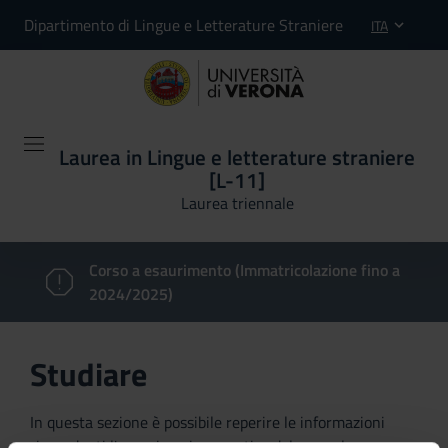
Dipartimento di Lingue e Letterature Straniere
ITA
Laurea in Lingue e letterature straniere
[L-11]
Laurea triennale
Corso a esaurimento (Immatricolazione fino a
2024/2025)
Studiare
In questa sezione è possibile reperire le informazioni
riguardanti l'organizzazione pratica del corso, lo