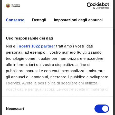
svolgimento delle attività didattiche, le opportunità
formative e i contatti utili durante tutto il percorso di
studi, fino al conseguimento del titolo finale.
Consenso
Dettagli
Impostazioni degli annunci
In
Insegnamenti
Uso responsabile dei dati
Noi e
i nostri 1022 partner
trattiamo i vostri dati
personali, ad esempio il vostro numero IP, utilizzando
Ritorna al piano didattico
tecnologie come i cookie per memorizzare e accedere
alle informazioni sul vostro dispositivo al fine di
Ritorna agli insegnamenti per periodo
pubblicare annunci e contenuti personalizzati, misurare
gli annunci e i contenuti, ricercare il pubblico e sviluppare
Letteratura russa II
i servizi. Avete la possibilità di scegliere chi utilizza i
vostri dati e per quali scopi. Le vostre scelte in materia di
Codice insegnamento
Crediti
privacy sono applicabili solo su questa proprietà digitale
4S00854
9
in cui avete effettuato le vostre scelte. È possibile
S
L'insegnamento è mutuato dall'insegnamento
Letteratura
modificare o revocare il proprio consenso in qualsiasi
Necessari
e
russa II
(2011/2012) - Laurea in Lingue e culture per il
momento dalla Dichiarazione sui cookie o facendo clic