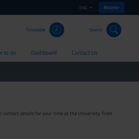
MyUnivr
ENG
Timetable
Search
 to do
Dashboard
Contact Us
rent
current
current
 contact details for your time at the University, from