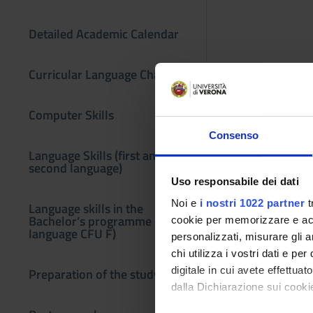
Detailed Academic Calendar
Curricular Language Change
Computer Skills
Consenso
Language Skills (first and
second language)
Uso responsabile dei dati
Noi e
i nostri 1022 partner
t
Language skills in the
Bachelor’s programme (third
cookie per memorizzare e acce
language CFU F)
personalizzati, misurare gli an
chi utilizza i vostri dati e pe
digitale in cui avete effettua
Preparation of the study plan
dalla Dichiarazione sui cookie