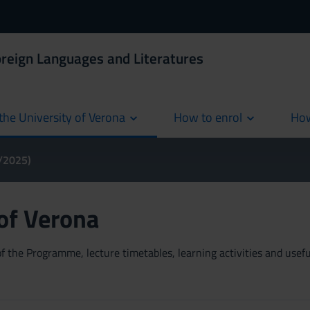
oreign Languages and Literatures
the University of Verona
How to enrol
How
cur
4/2025)
 of Verona
 the Programme, lecture timetables, learning activities and useful