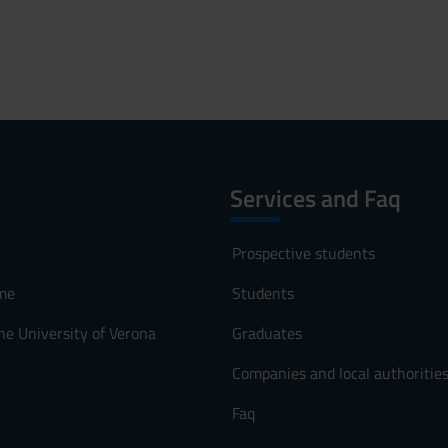
Services and Faq
Prospective students
me
Students
he University of Verona
Graduates
Companies and local authoritie
Faq