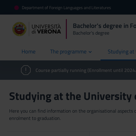
Department of Foreign Languages and Literatures
Bachelor's degree in F
Bachelor's degree
Home
The programme
Studying at 
current
Course partially running (Enrollment until 202
Studying at the University
Here you can find information on the organisational aspects of
enrolment to graduation.