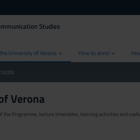
Communication Studies
the University of Verona
How to enrol
How
cur
4/2025)
 of Verona
 the Programme, lecture timetables, learning activities and useful