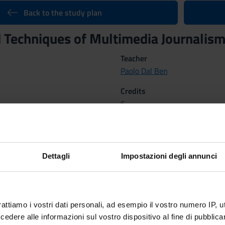
Back to the study plan
 Techniques of Multimedia Journalis
Teacher
Paolo Dal Ben
Credits
6
nary Sector (SSD)
Dettagli
Impostazioni degli annunci
IVAL SCIENCE, BIBLIOGRAPHY AND LIBRARIANSHIP
mestrino IIB
rattiamo i vostri dati personali, ad esempio il vostro numero IP, 
dere alle informazioni sul vostro dispositivo al fine di pubblica
tcomes