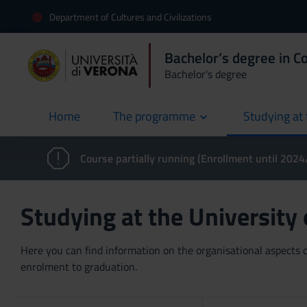
Department of Cultures and Civilizations
Bachelor’s degree in 
Bachelor's degree
Home
The programme
Studying at 
current
Course partially running (Enrollment until 202
Studying at the University
Here you can find information on the organisational aspects of
enrolment to graduation.