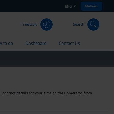
MyUnivr
ENG
Timetable
Search
 to do
Dashboard
Contact Us
rent
current
current
 contact details for your time at the University, from