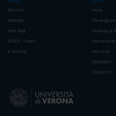
o
n
My Univr
Home
s
e
Webmail
The program
n
Help Desk
Studying at t
s
o
ESSE3 - Cineca
How to enrol
E-learning
How to do
Dashboard
Contact Us