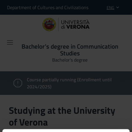
Department of Cultures and Civilizations
ENG
Bachelor’s degree in Communication
Studies
Bachelor's degree
Course partially running (Enrollment until
2024/2025)
Studying at the University
of Verona