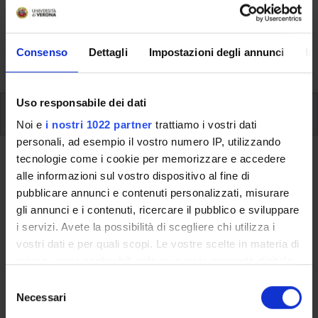
Here you can find information on the organisational
aspects of the Programme, lecture timetables, learning
activities and useful contact details for your time at the
Consenso
Dettagli
Impostazioni degli annunci
In
University, from enrolment to graduation.
Uso responsabile dei dati
Modules
Noi e
i nostri 1022 partner
trattiamo i vostri dati
personali, ad esempio il vostro numero IP, utilizzando
tecnologie come i cookie per memorizzare e accedere
Back to the study plan
alle informazioni sul vostro dispositivo al fine di
pubblicare annunci e contenuti personalizzati, misurare
Back to the modules per semester
gli annunci e i contenuti, ricercare il pubblico e sviluppare
i servizi. Avete la possibilità di scegliere chi utilizza i
Cultural Anthropology SC (i)
vostri dati e per quali scopi. Le vostre scelte in materia di
privacy sono applicabili solo su questa proprietà digitale
Teaching code
Credits
in cui avete effettuato le vostre scelte. È possibile
4S02215
6
S
modificare o revocare il proprio consenso in qualsiasi
Necessari
e
The course is given by
Cultural Anthropology BC (i)
momento dalla Dichiarazione sui cookie o facendo clic
l