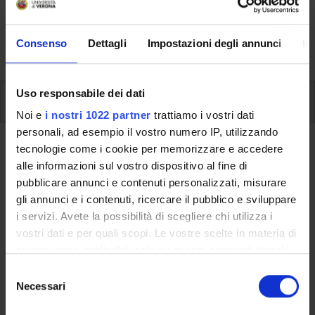
svolgimento delle attività didattiche, le opportunità
formative e i contatti utili durante tutto il percorso di
Consenso
Dettagli
Impostazioni degli annunci
In
studi, fino al conseguimento del titolo finale.
Uso responsabile dei dati
Insegnamenti
Noi e
i nostri 1022 partner
trattiamo i vostri dati
personali, ad esempio il vostro numero IP, utilizzando
Ritorna al piano didattico
tecnologie come i cookie per memorizzare e accedere
alle informazioni sul vostro dispositivo al fine di
Lingua inglese B2 (Sarà attivato
pubblicare annunci e contenuti personalizzati, misurare
nell'A.A. 2015/2016)
gli annunci e i contenuti, ricercare il pubblico e sviluppare
i servizi. Avete la possibilità di scegliere chi utilizza i
Codice insegnamento
Crediti
vostri dati e per quali scopi. Le vostre scelte in materia di
4S02094
6
privacy sono applicabili solo su questa proprietà digitale
in cui avete effettuato le vostre scelte. È possibile
S
Settore Scientifico Disciplinare (SSD)
modificare o revocare il proprio consenso in qualsiasi
Necessari
e
- - -
momento dalla Dichiarazione sui cookie o facendo clic
l