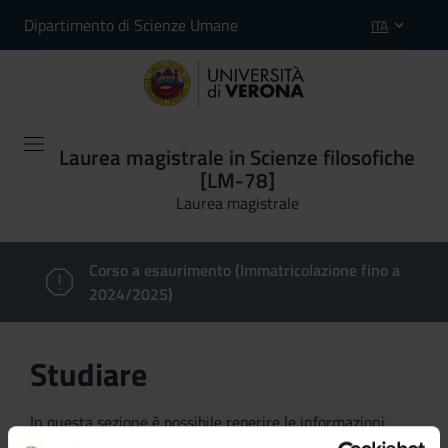
Dipartimento di Scienze Umane
ITA
Laurea magistrale in Scienze filosofiche
[LM-78]
Laurea magistrale
Corso a esaurimento (Immatricolazione fino a
2024/2025)
Studiare
In questa sezione è possibile reperire le informazioni
riguardanti l'organizzazione pratica del corso, lo