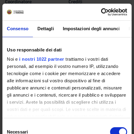
Coordinatore
Crediti
Gianluca Solla
6
Lingua di erogazione
Italiano
Consenso
Dettagli
Impostazioni degli annunci
In
Settore Scientifico Disciplinare (SSD)
M-FIL/01 - FILOSOFIA TEORETICA
Uso responsabile dei dati
Periodo
Noi e
i nostri 1022 partner
trattiamo i vostri dati
Sem. IA, Sem. IB
personali, ad esempio il vostro numero IP, utilizzando
tecnologie come i cookie per memorizzare e accedere
alle informazioni sul vostro dispositivo al fine di
Seminari
0
pubblicare annunci e contenuti personalizzati, misurare
gli annunci e i contenuti, ricercare il pubblico e sviluppare
Obiettivi formativi
i servizi. Avete la possibilità di scegliere chi utilizza i
vostri dati e per quali scopi. Le vostre scelte in materia di
L'obiettivo del corso è di analizzare l'iterazione tra linguaggio,
privacy sono applicabili solo su questa proprietà digitale
inconscio e forme della retorica.
in cui avete effettuato le vostre scelte. È possibile
S
Programma
modificare o revocare il proprio consenso in qualsiasi
Necessari
e