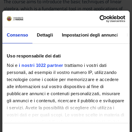
The course aims to introduce the basic techniques of linear
algebra, which is a fundamental tool in most applications of
mathematics: matrices, Gauss elimination, vector spaces,
inner products, determinants, eigenvalues and eigenvectors.
Consenso
Dettagli
Impostazioni degli annunci
In
At the end of the course, the students will be able to apply
linear algebra techniques to the solution of problems about
matrix decompositions, analysis of linear maps,
Uso responsabile dei dati
orthogonalization and computation of eigenvalues and
eigenvectors.
Noi e
i nostri 1022 partner
trattiamo i vostri dati
personali, ad esempio il vostro numero IP, utilizzando
Knowledge and understanding: students will be able to apply
tecnologie come i cookie per memorizzare e accedere
linear algebra techniques to solution of problems.
alle informazioni sul vostro dispositivo al fine di
pubblicare annunci e contenuti personalizzati, misurare
Applying knowledge and understanding: students will be able
gli annunci e i contenuti, ricercare il pubblico e sviluppare
to recognize applicability of linear algebra to various
i servizi. Avete la possibilità di scegliere chi utilizza i
situations.
vostri dati e per quali scopi. Le vostre scelte in materia di
privacy sono applicabili solo su questa proprietà digitale
Making judgements: the students will be able to choose
in cui avete effettuato le vostre scelte. È possibile
S