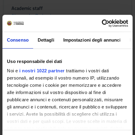
Academic staff
Alessandro Daducci
Lessons timetable
Consenso
Dettagli
Impostazioni degli annunci
In
Immagini laboratorio
Uso responsabile dei dati
Noi e
i nostri 1022 partner
trattiamo i vostri dati
Credits
Period
personali, ad esempio il vostro numero IP, utilizzando
2
II semestre
tecnologie come i cookie per memorizzare e accedere
Academic staff
alle informazioni sul vostro dispositivo al fine di
Alessandro Daducci
pubblicare annunci e contenuti personalizzati, misurare
gli annunci e i contenuti, ricercare il pubblico e sviluppare
i servizi. Avete la possibilità di scegliere chi utilizza i
Lessons timetable
vostri dati e per quali scopi. Le vostre scelte in materia di
privacy sono applicabili solo su questa proprietà digitale