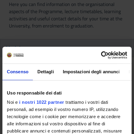
Here you can find information on the organisational
aspects of the Programme, lecture timetables, learning
activities and useful contact details for your time at the
University, from enrolment to graduation.
Modules
Back to the study plan
Consenso
Dettagli
Impostazioni degli annunci
In
Stage (It will be activated in the
A.Y. 2022/2023)
Uso responsabile dei dati
Noi e
i nostri 1022 partner
trattiamo i vostri dati
Teaching code
Credits
personali, ad esempio il vostro numero IP, utilizzando
4S01870
30
tecnologie come i cookie per memorizzare e accedere
Scientific Disciplinary Sector (SSD)
alle informazioni sul vostro dispositivo al fine di
MED/45 - SCIENZE INFERMIERISTICHE GENERALI,
pubblicare annunci e contenuti personalizzati, misurare