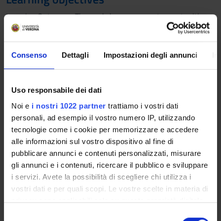
Learning Outcomes: The workshops represent opportunities
for interactive learning focused on the application of clinical,
research and management methodologies to different
contexts and health problems related to the nursing and
Consenso
Dettagli
Impostazioni degli annunci
In
midwifery sphere.
The workshops will prepare students to the internship
experience and to sucessfully complete their internship
Uso responsabile dei dati
project through the acquisition of methodologies to reflect
Noi e
i nostri 1022 partner
trattiamo i vostri dati
and reprocessing of the experience, such as learning diaries.
personali, ad esempio il vostro numero IP, utilizzando
The workshops are performed in small groups and led by a
tecnologie come i cookie per memorizzare e accedere
supervisor teacher.
alle informazioni sul vostro dispositivo al fine di
Prerequisites and basic notions
pubblicare annunci e contenuti personalizzati, misurare
gli annunci e i contenuti, ricercare il pubblico e sviluppare
Attendance to lessons is preparatory.
i servizi. Avete la possibilità di scegliere chi utilizza i
vostri dati e per quali scopi. Le vostre scelte in materia di
Program
privacy sono applicabili solo su questa proprietà digitale
The professional laboratories represent opportunities for
in cui avete effettuato le vostre scelte. È possibile
S