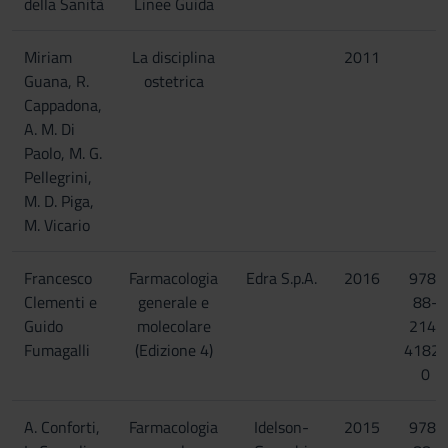
della Sanità
Linee Guida
Miriam
La disciplina
2011
Guana, R.
ostetrica
Cappadona,
A. M. Di
Paolo, M. G.
Pellegrini,
M. D. Piga,
M. Vicario
Francesco
Farmacologia
Edra S.p.A.
2016
978-
Clementi e
generale e
88-
Guido
molecolare
214-
Fumagalli
(Edizione 4)
4182-
0
A. Conforti,
Farmacologia
Idelson-
2015
978-