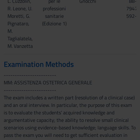
L. Cuzzolin,
per le
Gnocchi
88-
R. Leone, U.
professioni
7947-
Moretti, G.
sanitarie
592-1
Pignataro,
(Edizione 1)
M.
Taglialatela,
M. Vanzetta
Examination Methods
------------------------
MM: ASSISTENZA OSTETRICA GENERALE
------------------------
The exam includes a written part (resolution of a clinical case)
and an oral interview. In particular, the purpose of this exam
is to evaluate the students' acquired knowledge and
argumentative capacity; the ability to resolve small clinical
scenarios using evidence-based knowledge; language skills. To
pass the exam you will need to get sufficient evaluation in