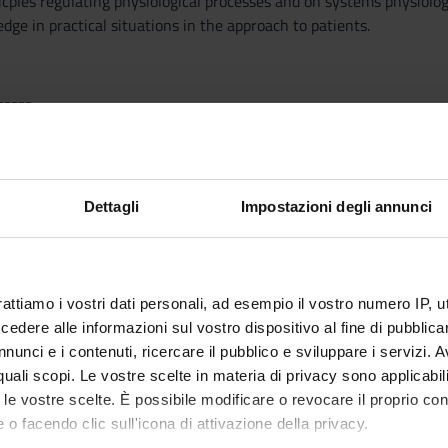
icples regulating physiological processes and on systems physiolog
dge in practical situations in the approach to patients.
-----
-----
nous and exogenous attention - Experimental paradigms - Neural b
Neural bases Memory: - Types of memory: short-term and long-te
Dettagli
Impostazioni degli annunci
ral bases Learning: - Classical theories - Experimental paradigm
-----
MANA
-----
rattiamo i vostri dati personali, ad esempio il vostro numero IP, 
----- MM: Fisiologia del sistema nervoso ------------------------
dere alle informazioni sul vostro dispositivo al fine di pubblica
 neuroendocrine integration, on the basis of the anatomical organ
nunci e i contenuti, ricercare il pubblico e sviluppare i servizi. A
ale ------------------------ 1) Cardiovascular system: vessels, the
r quali scopi. Le vostre scelte in materia di privacy sono applicabi
nd intrinsic control mechanisms. 2) Respiratory system: pulmonary
to le vostre scelte. È possibile modificare o revocare il proprio 
ecretion, reabsorbtion, excretion. Concentration and diluition of uri
 o facendo clic sull'icona di attivazione della privacy.
btion. 5) Metabolism.