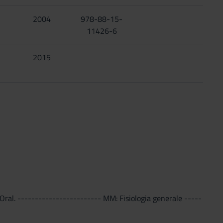
2004
978-88-15-
11426-6
i
2015
Oral. ------------------------ MM: Fisiologia generale -----