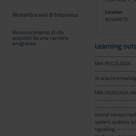
Location
Modalità e sedi di frequenza
ROVERETO
Riconoscimento di cfu
acquisiti da una carriera
pregressa
Learning ou
-------------------
MM: PSICOLOGIA
-------------------
To acquire knowledg
-------------------
MM: FISIOLOGIA U
-------------------
-------------------
central nervous sys
system, auditory sy
signalling. -------