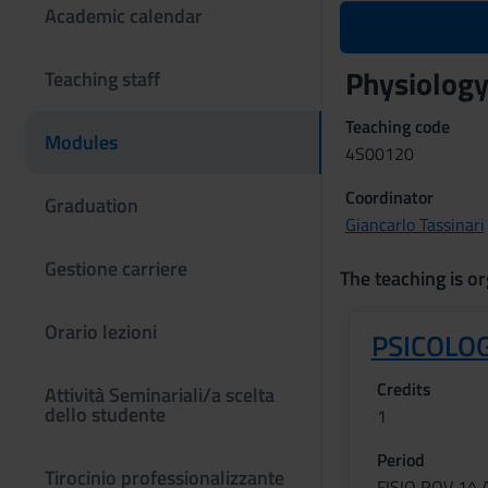
Academic calendar
Physiolog
Teaching staff
Teaching code
Modules
4S00120
Coordinator
Graduation
Giancarlo Tassinari
Gestione carriere
The teaching is or
Orario lezioni
PSICOLO
Credits
Attività Seminariali/a scelta
dello studente
1
Period
Tirocinio professionalizzante
FISIO ROV 1^