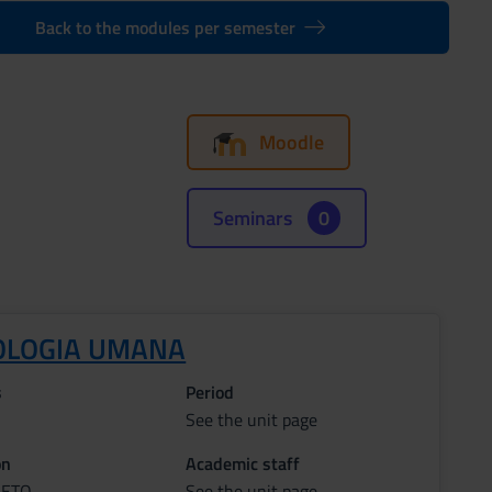
Back to the modules per semester
Moodle
Seminars
0
IOLOGIA UMANA
s
Period
See the unit page
on
Academic staff
RETO
See the unit page