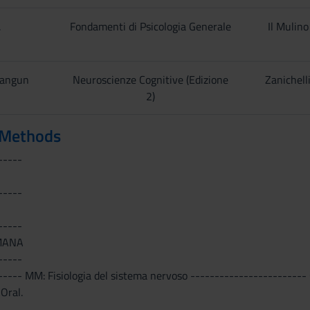
.
Fondamenti di Psicologia Generale
Il Mulino
Mangun
Neuroscienze Cognitive (Edizione
Zanichell
2)
 Methods
-----
-----
-----
MANA
-----
---- MM: Fisiologia del sistema nervoso ------------------------ 
Oral.