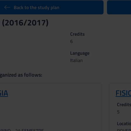
Back to the study plan
y (2016/2017)
Credits
6
Language
Italian
ganized as follows:
GIA
FIS
Credit
5
Locati
 ANNO - 2^ SEMESTRE
ROVE