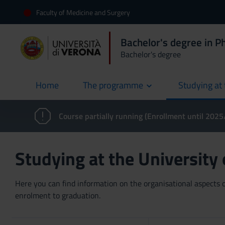
Faculty of Medicine and Surgery
Bachelor's degree in 
Bachelor's degree
Home
The programme
Studying at 
current
Course partially running (Enrollment until 202
Studying at the University
Here you can find information on the organisational aspects of
enrolment to graduation.