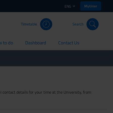
MyUnivr
ENG
Timetable
Search
 to do
Dashboard
Contact Us
rent
current
current
 contact details for your time at the University, from