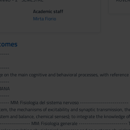
Academic staff
Mirta Fiorio
tcomes
-----
-----
e on the main cognitive and behavioral processes, with reference 
-----
MANA
-----
----- MM: Fisiologia del sistema nervoso ------------------------
tem, the mechanisms of excitability and synaptic transmission, t
stem and balance, chemical senses); to integrate the knowledge 
----------------- MM: Fisiologia generale ------------------------