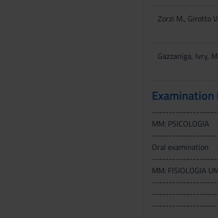
s
Zorzi M., Girotto V
o
Gazzaniga, Ivry, 
Examination
-------------------
MM: PSICOLOGIA
-------------------
Oral examination
-------------------
MM: FISIOLOGIA U
-------------------
--------------------
------------------- 