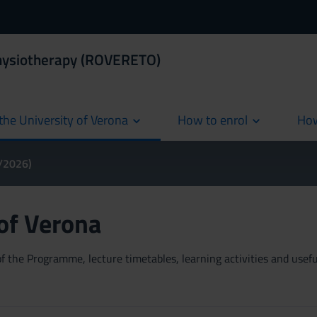
Physiotherapy (ROVERETO)
the University of Verona
How to enrol
How
cur
5/2026)
 of Verona
 the Programme, lecture timetables, learning activities and useful