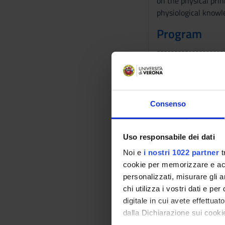
on the physical prin
physiological knowle
Program
-------------------
MM: PSICOLOGIA
-------------------
Attention: - Endoge
to motor outputs - 
Consenso
Main theories - Neu
-------------------
MM: FISIOLOGIA U
Uso responsabile dei dati
-------------------
Noi e
i nostri 1022 partner
t
-------------------
cookie per memorizzare e acce
sensory systems and
personalizzati, misurare gli an
MM: Fisiologia gener
chi utilizza i vostri dati e pe
system, extrinsic a
digitale in cui avete effettua
system: filtration, s
dalla Dichiarazione sui cookie
digestion and absor