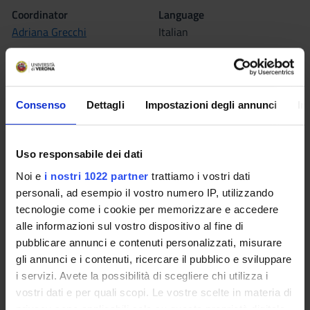
Coordinator
Language
Adriana Grecchi
Italian
Seminars
0
Consenso
Dettagli
Impostazioni degli annunci
In
The teaching is organized as follows:
METODOLOGIA DELLA
Uso responsabile dei dati
FORMAZIONE
Noi e
i nostri 1022 partner
trattiamo i vostri dati
Credits
personali, ad esempio il vostro numero IP, utilizzando
2
tecnologie come i cookie per memorizzare e accedere
alle informazioni sul vostro dispositivo al fine di
Period
pubblicare annunci e contenuti personalizzati, misurare
FISIO ROV TIROCINIO 1^ ANNO - 2^ SEM
gli annunci e i contenuti, ricercare il pubblico e sviluppare
i servizi. Avete la possibilità di scegliere chi utilizza i
Location
Academic staff
vostri dati e per quali scopi. Le vostre scelte in materia di
ROVERETO
Luca Ghirotto
privacy sono applicabili solo su questa proprietà digitale