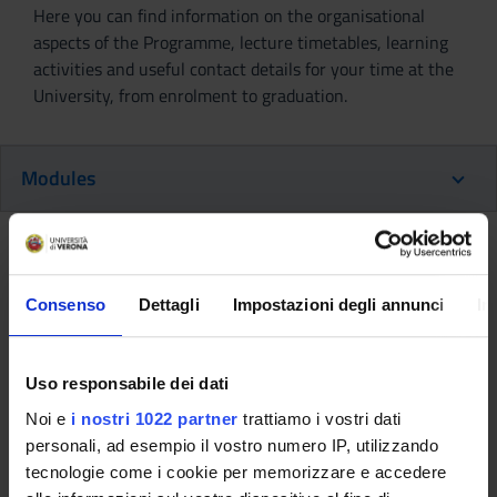
Here you can find information on the organisational
aspects of the Programme, lecture timetables, learning
activities and useful contact details for your time at the
University, from enrolment to graduation.
Modules
Back to the study plan
Consenso
Dettagli
Impostazioni degli annunci
In
Back to the modules per semester
Multidisciplinary seminaries
Uso responsabile dei dati
(2018/2019)
Noi e
i nostri 1022 partner
trattiamo i vostri dati
Teaching code
Teacher
personali, ad esempio il vostro numero IP, utilizzando
tecnologie come i cookie per memorizzare e accedere
4S001040
Manuela Cappuccini