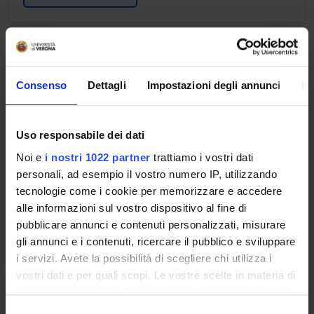
FARMACOLOGIA
Credits
Consenso
Dettagli
Impostazioni degli annunci
In
1
Period
Uso responsabile dei dati
FISIO ROV 2^ ANNO - 1^ SEMESTRE
Noi e
i nostri 1022 partner
trattiamo i vostri dati
Location
Academic staff
personali, ad esempio il vostro numero IP, utilizzando
ROVERETO
Guido Francesco Fumagalli
tecnologie come i cookie per memorizzare e accedere
alle informazioni sul vostro dispositivo al fine di
pubblicare annunci e contenuti personalizzati, misurare
Lessons timetable
gli annunci e i contenuti, ricercare il pubblico e sviluppare
i servizi. Avete la possibilità di scegliere chi utilizza i
vostri dati e per quali scopi. Le vostre scelte in materia di
privacy sono applicabili solo su questa proprietà digitale
MICROBIOLOGIA
in cui avete effettuato le vostre scelte. È possibile
S