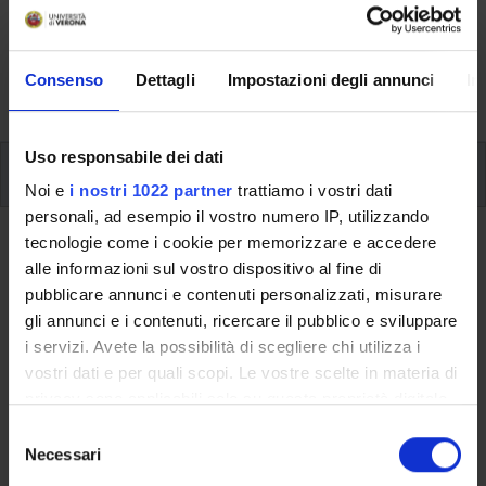
Here you can find information on the organisational
aspects of the Programme, lecture timetables, learning
activities and useful contact details for your time at the
Consenso
Dettagli
Impostazioni degli annunci
In
University, from enrolment to graduation.
Uso responsabile dei dati
Modules
Noi e
i nostri 1022 partner
trattiamo i vostri dati
personali, ad esempio il vostro numero IP, utilizzando
tecnologie come i cookie per memorizzare e accedere
Back to the study plan
alle informazioni sul vostro dispositivo al fine di
pubblicare annunci e contenuti personalizzati, misurare
Back to the modules per semester
gli annunci e i contenuti, ricercare il pubblico e sviluppare
i servizi. Avete la possibilità di scegliere chi utilizza i
Information Technology
vostri dati e per quali scopi. Le vostre scelte in materia di
privacy sono applicabili solo su questa proprietà digitale
Teaching code
Credits
in cui avete effettuato le vostre scelte. È possibile
4S00093
1
S
modificare o revocare il proprio consenso in qualsiasi
Necessari
e
The course is given by
Information Technology
(2016/2017) -
momento dalla Dichiarazione sui cookie o facendo clic
l