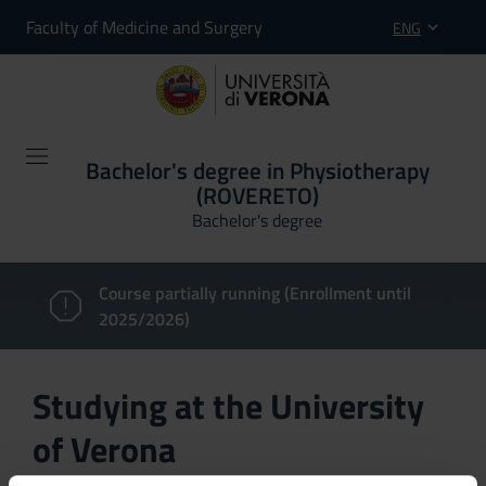
Faculty of Medicine and Surgery
ENG
Bachelor's degree in Physiotherapy
(ROVERETO)
Bachelor's degree
Course partially running (Enrollment until
2025/2026)
Studying at the University
of Verona