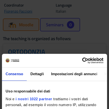
Coordinator
Language
Fiorenzo Faccioni
Italian
Moodle
Seminars
0
The teaching is organized as follows:
ORTODONZIA
Credits
2
Consenso
Dettagli
Impostazioni degli annunci
In
Period
2 SEMESTRE PROFESSIONI SANITARIE
Uso responsabile dei dati
Academic staff
Fiorenzo Faccioni
Noi e
i nostri 1022 partner
trattiamo i vostri dati
personali, ad esempio il vostro numero IP, utilizzando