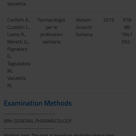
Vanzetta
Conforti A.,
Farmacologia
Idelson-
2015
978-
Cuzzolin L.,
per le
Gnocchi
88-
Leone R.,
professioni
Sorbona
7947-
Moretti U.,
sanitarie
592-1
Pignataro
G.,
Taglialatela
M.,
Vanzetta
M.
Examination Methods
------------------------
MM: GENERAL PHARMACOLOGY
------------------------
Written test. The test is based on multiple choice test.