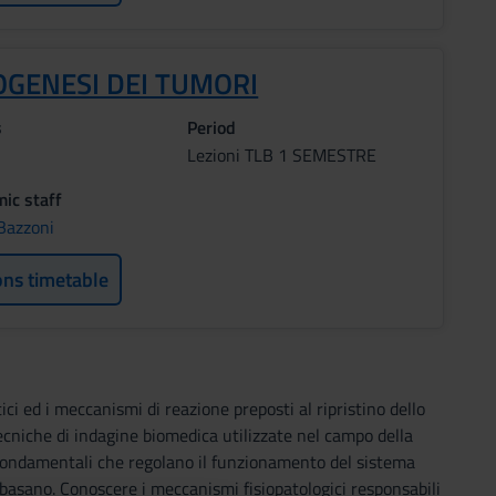
OGENESI DEI TUMORI
s
Period
Lezioni TLB 1 SEMESTRE
ic staff
 Bazzoni
ons timetable
ci ed i meccanismi di reazione preposti al ripristino dello
ecniche di indagine biomedica utilizzate nel campo della
i fondamentali che regolano il funzionamento del sistema
 basano. Conoscere i meccanismi fisiopatologici responsabili