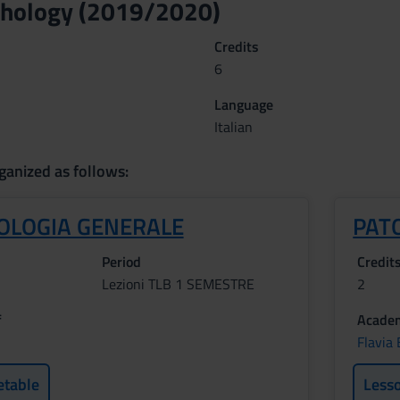
hology (2019/2020)
Credits
6
Language
Italian
ganized as follows:
TOLOGIA GENERALE
PAT
Period
Credit
Lezioni TLB 1 SEMESTRE
2
f
Academ
Flavia
etable
Less