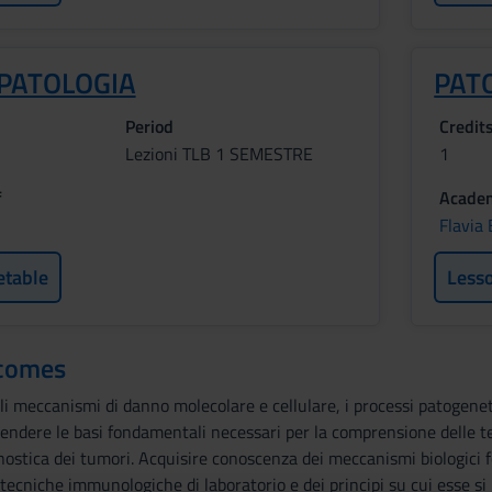
PATOLOGIA
PAT
Period
Credit
Lezioni TLB 1 SEMESTRE
1
f
Academ
Flavia
etable
Less
tcomes
li meccanismi di danno molecolare e cellulare, i processi patogeneti
rendere le basi fondamentali necessari per la comprensione delle t
gnostica dei tumori. Acquisire conoscenza dei meccanismi biologic
tecniche immunologiche di laboratorio e dei principi su cui esse si