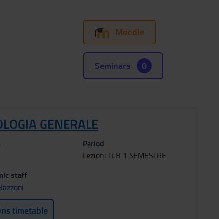
Moodle
Seminars
0
OLOGIA GENERALE
s
Period
Lezioni TLB 1 SEMESTRE
ic staff
 Bazzoni
ons timetable