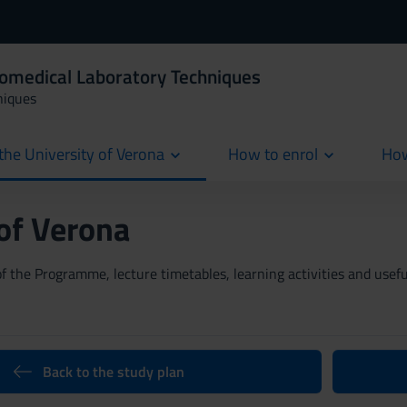
iomedical Laboratory Techniques
niques
the University of Verona
How to enrol
How
cur
 of Verona
 the Programme, lecture timetables, learning activities and useful
Back to the study plan