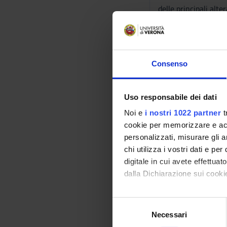
delle principali alte
compenso attivati in
rappresentare la bas
MODULO FISIOPATOLOG
Consenso
principali alterazio
attivati in seguito 
basi per molti degli 
Uso responsabile dei dati
Noi e
i nostri 1022 partner
t
MODULO IMMUNOPATOLO
cookie per memorizzare e acce
scientifici per comp
personalizzati, misurare gli an
conoscenza dei mecc
chi utilizza i vostri dati e pe
Acquisizione della c
digitale in cui avete effettua
immunodeficienza; 3.
dalla Dichiarazione sui cookie
MODULO PATOGENESI D
Con il tuo consenso, vorrem
comprensione delle t
S
raccogliere informazi
Necessari
e
Identificare il tuo di