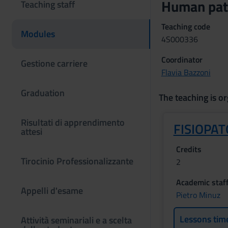
Human pat
Teaching staff
Teaching code
Modules
4S000336
Coordinator
Gestione carriere
Flavia Bazzoni
Graduation
The teaching is or
Risultati di apprendimento
FISIOPA
attesi
Credits
Tirocinio Professionalizzante
2
Academic staf
Appelli d'esame
Pietro Minuz
Lessons tim
Attività seminariali e a scelta