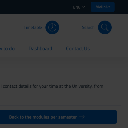
MyUnivr
ENG
Timetable
Search
 to do
Dashboard
Contact Us
rent
current
current
 contact details for your time at the University, from
Back to the modules per semester