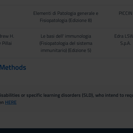
Elementi di Patologia generale e
PICCIN
Fisiopatologia (Edizione 8)
drew H.
Le basi dell' immunologia
Edra LS
Pillai
(Fisiopatologia del sistema
S.p.A.
immunitario) (Edizione 5)
 Methods
sabilities or specific learning disorders (SLD), who intend to re
ven
HERE