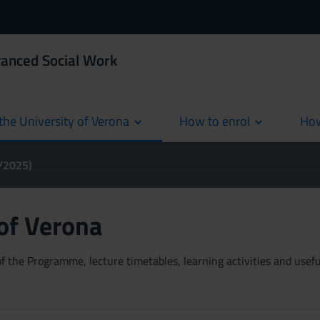
vanced Social Work
the University of Verona
How to enrol
How
cur
4/2025)
 of Verona
 the Programme, lecture timetables, learning activities and useful