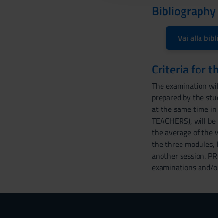
Bibliography
o
n
s
Vai alla bibl
e
n
Criteria for 
s
o
The examination will
prepared by the stud
at the same time in 
TEACHERS), will be e
the average of the w
the three modules, 
another session. PRO
examinations and/or 