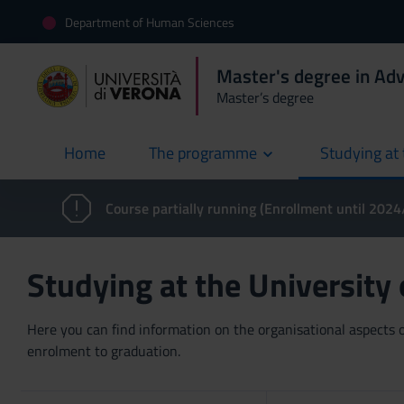
Department of Human Sciences
Master's degree in Ad
Master’s degree
Home
The programme
Studying at 
current
Course partially running (Enrollment until 202
Studying at the University
Here you can find information on the organisational aspects of
enrolment to graduation.