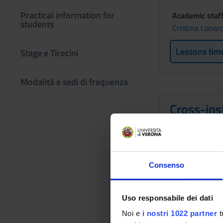
Practical information for
Academic staf
students
Cristina Lonard
Lessons tim
Stage e Tirocini
Modalità e sedi di frequenza
Cross-inst
develope
Credits
3
Consenso
Academic staf
See the unit p
Uso responsabile dei dati
Lessons tim
Noi e
i nostri 1022 partner
t