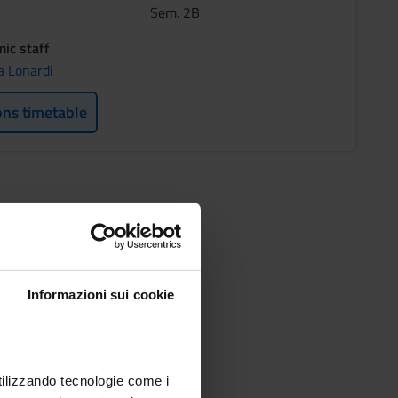
Sem. 2B
ic staff
a Lonardi
ons timetable
Informazioni sui cookie
utilizzando tecnologie come i