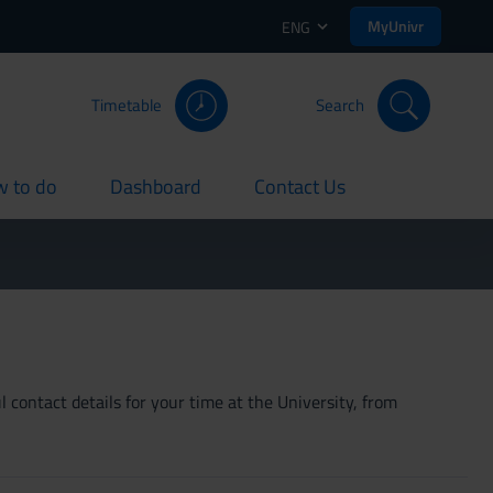
MyUnivr
ENG
Timetable
Search
 to do
Dashboard
Contact Us
rent
current
current
 contact details for your time at the University, from