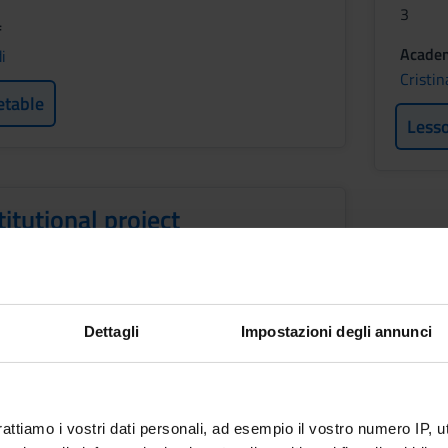
3
f
Academ
i
Cristin
etable
Less
itutional project
ment
Period
See the unit page
Dettagli
Impostazioni degli annunci
f
age
etable
rattiamo i vostri dati personali, ad esempio il vostro numero IP, 